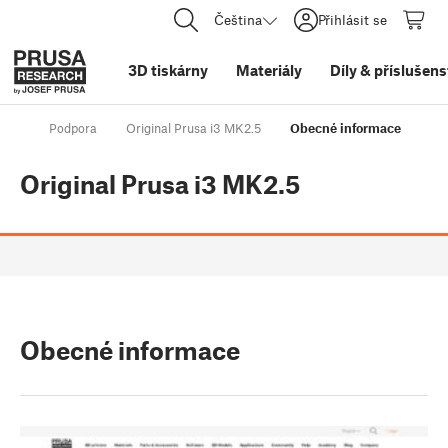
Čeština
Přihlásit se
3D tiskárny
Materiály
Díly
&
příslušens
Podpora
Original Prusa i3 MK2.5
Obecné informace
Original Prusa i3 MK2.5
Obecné informace