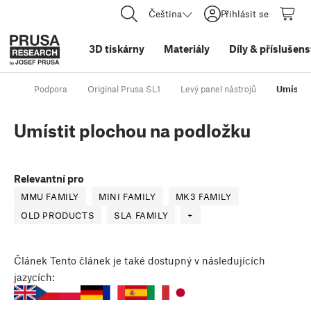
Čeština
Přihlásit se
3D tiskárny
Materiály
Díly
&
příslušens
Podpora
Original Prusa SL1
Levý panel nástrojů
Umístit
Umístit plochou na podložku
Relevantní pro
MMU FAMILY
MINI FAMILY
MK3 FAMILY
OLD PRODUCTS
SLA FAMILY
+
Článek
Tento článek je také dostupný v následujících
jazycích: