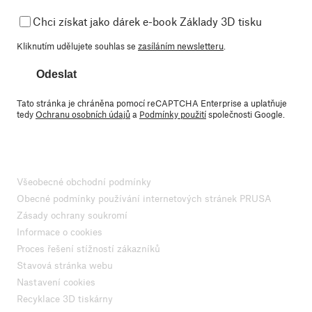
Chci získat jako dárek e-book Základy 3D tisku
Kliknutím udělujete souhlas se
zasíláním newsletteru
.
Odeslat
Tato stránka je chráněna pomocí reCAPTCHA Enterprise a uplatňuje
tedy
Ochranu osobních údajů
a
Podmínky použití
společnosti Google.
Všeobecné obchodní podmínky
Obecné podmínky používání internetových stránek PRUSA
Zásady ochrany soukromí
Informace o cookies
Proces řešení stížností zákazníků
Stavová stránka webu
Nastavení cookies
Recyklace 3D tiskárny