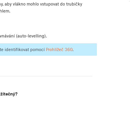
rny, aby vlákno mohlo vstupovat do trubičky
hlem.
návání (auto-levelling).
te identifikovat pomocí
Prohlížeč 360
.
užitečný?