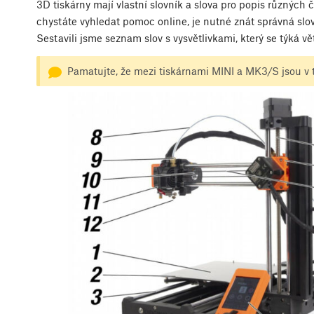
3D tiskárny mají vlastní slovník a slova pro popis různých
chystáte vyhledat pomoc online, je nutné znát správná slo
Sestavili jsme seznam slov s vysvětlivkami, který se týká vět
Pamatujte, že mezi tiskárnami MINI a MK3/S jsou v te