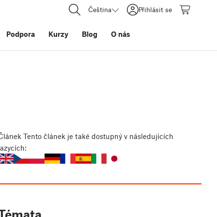
Čeština
Přihlásit se
Podpora
Kurzy
Blog
O nás
Článek
Tento článek je také dostupný v následujících
jazycích:
Témata