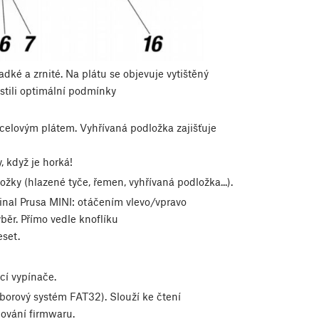
dké a zrnité. Na plátu se objevuje vytištěný
istili optimální podmínky
elovým plátem. Vyhřívaná podložka zajišťuje
, když je horká!
žky (hlazené tyče, řemen, vyhřívaná podložka...).
ginal Prusa MINI: otáčením vlevo/vpravo
běr. Přímo vedle knoflíku
eset.
cí vypínače.
uborový systém FAT32). Slouží ke čtení
hování firmwaru.