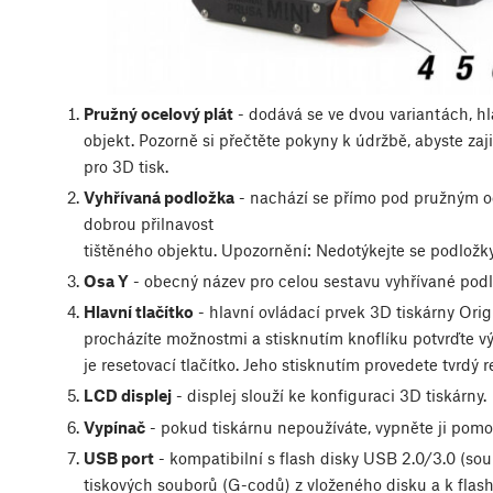
Pružný ocelový plát
- dodává se ve dvou variantách, hla
objekt. Pozorně si přečtěte pokyny k údržbě, abyste zaj
pro 3D tisk.
Vyhřívaná podložka
- nachází se přímo pod pružným oc
dobrou přilnavost
tištěného objektu. Upozornění: Nedotýkejte se podložky
Osa Y
- obecný název pro celou sestavu vyhřívané podlo
Hlavní tlačítko
- hlavní ovládací prvek 3D tiskárny Ori
procházíte možnostmi a stisknutím knoflíku potvrďte vý
je resetovací tlačítko. Jeho stisknutím provedete tvrdý r
LCD displej
- displej slouží ke konfiguraci 3D tiskárny.
Vypínač
- pokud tiskárnu nepoužíváte, vypněte ji pomo
USB port
- kompatibilní s flash disky USB 2.0/3.0 (so
tiskových souborů (G-codů) z vloženého disku a k flas