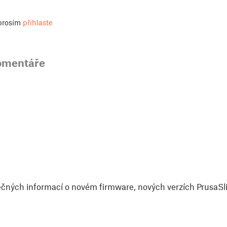
 prosím
přihlaste
omentáře
čných informací o novém firmware, nových verzích PrusaSlic