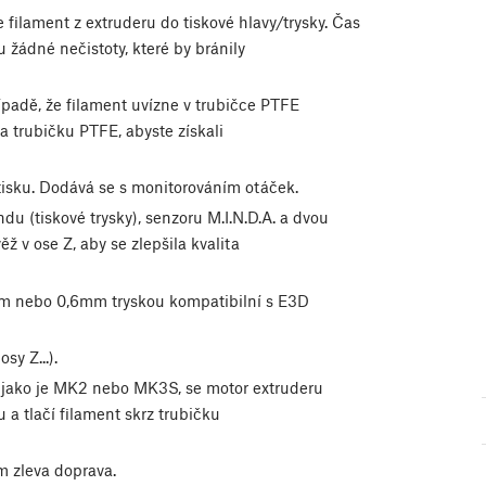
 filament z extruderu do tiskové hlavy/trysky. Čas
ou žádné nečistoty, které by bránily
ípadě, že filament uvízne v trubičce PTFE
 a trubičku PTFE, abyste získali
 tisku. Dodává se s monitorováním otáček.
ndu (tiskové trysky), senzoru M.I.N.D.A. a dvou
ěž v ose Z, aby se zlepšila kvalita
5mm nebo 0,6mm tryskou kompatibilní s E3D
sy Z...).
, jako je MK2 nebo MK3S, se motor extruderu
a tlačí filament skrz trubičku
 zleva doprava.