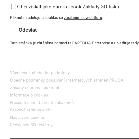
Chci získat jako dárek e-book Základy 3D tisku
Kliknutím udělujete souhlas se
zasíláním newsletteru
.
Odeslat
Tato stránka je chráněna pomocí reCAPTCHA Enterprise a uplatňuje ted
Všeobecné obchodní podmínky
Obecné podmínky používání internetových stránek PRUSA
Zásady ochrany soukromí
Informace o cookies
Proces řešení stížností zákazníků
Stavová stránka webu
Nastavení cookies
Recyklace 3D tiskárny