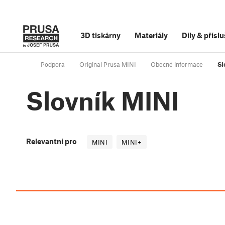
3D tiskárny
Materiály
Díly
&
příslu
Podpora
Original Prusa MINI
Obecné informace
Sl
Slovník MINI
Relevantní pro
MINI
MINI+