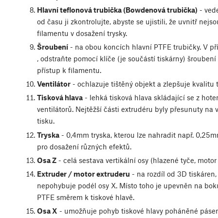
Hlavní teflonová trubička (Bowdenová trubička)
- vede
od času ji zkontrolujte, abyste se ujistili, že uvnitř nejs
filamentu v dosažení trysky.
Šroubení
- na obou koncích hlavní PTFE trubičky. V př
, odstraňte pomocí klíče (je součástí tiskárny) šroubení
přístup k filamentu.
Ventilátor
- ochlazuje tištěný objekt a zlepšuje kvalitu
Tisková hlava
- lehká tisková hlava skládající se z hote
ventilátorů. Nejtěžší části extrudéru byly přesunuty na v
tisku.
Tryska
- 0,4mm tryska, kterou lze nahradit např. 0,2
pro dosažení různých efektů.
Osa Z
- celá sestava vertikální osy (hlazené tyče, motor o
Extruder / motor extruderu
- na rozdíl od 3D tiskáren
nepohybuje podél osy X. Místo toho je upevněn na boku 
PTFE směrem k tiskové hlavě.
Osa X
- umožňuje pohyb tiskové hlavy poháněné pásem