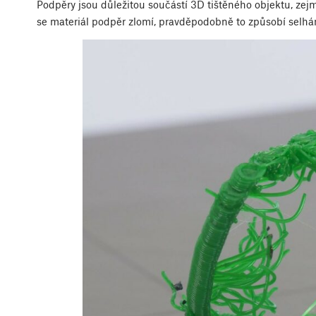
Podpěry jsou důležitou součástí 3D tištěného objektu, zej
se materiál podpěr zlomí, pravděpodobně to způsobí selhán