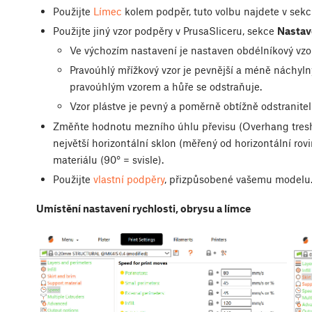
Použijte
Límec
kolem podpěr, tuto volbu najdete v sekc
Použijte jiný vzor podpěry v PrusaSliceru, sekce
Nastave
Ve výchozím nastavení je nastaven obdélníkový vzor,
Pravoúhlý mřížkový vzor je pevnější a méně náchyln
pravoúhlým vzorem a hůře se odstraňuje.
Vzor plástve je pevný a poměrně obtížně odstranitel
Změňte hodnotu mezního úhlu převisu (Overhang tresh
největší horizontální sklon (měřený od horizontální ro
materiálu (90° = svisle).
Použijte
vlastní podpěry
, přizpůsobené vašemu modelu
Umístění nastavení rychlosti, obrysu a límce