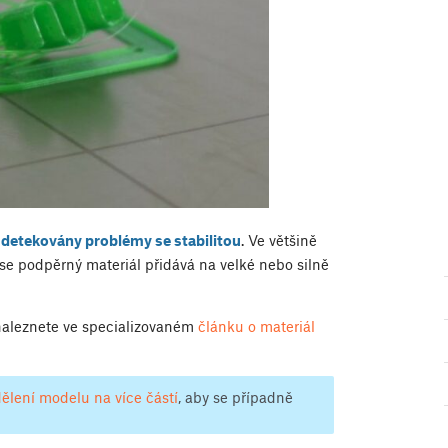
 detekovány problémy se stabilitou
. Ve většině
se podpěrný materiál přidává na velké nebo silně
naleznete ve specializovaném
článku o materiál
ělení modelu na více částí
, aby se případně