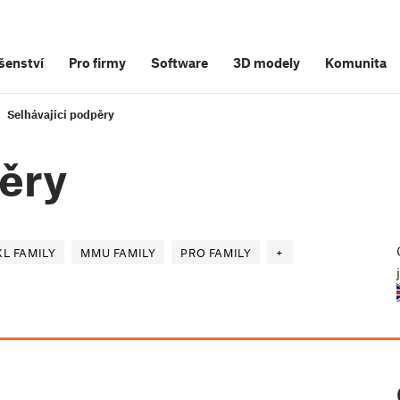
šenství
Pro firmy
Software
3D modely
Komunita
Selhávající podpěry
pěry
XL FAMILY
MMU FAMILY
PRO FAMILY
+