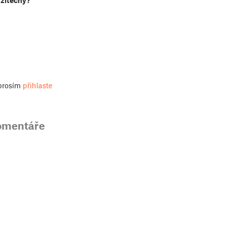
užitečný?
 prosím
přihlaste
omentáře