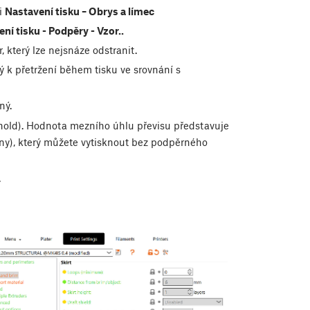
i
Nastavení tisku – Obrys a límec
ní tisku - Podpěry - Vzor.
.
 který lze nejsnáze odstranit.
ý k přetržení během tisku ve srovnání s
ný.
old). Hodnota mezního úhlu převisu představuje
viny), který můžete vytisknout bez podpěrného
.