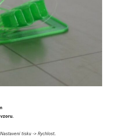
ím
 vzoru
.
Nastavení tisku -> Rychlost
.