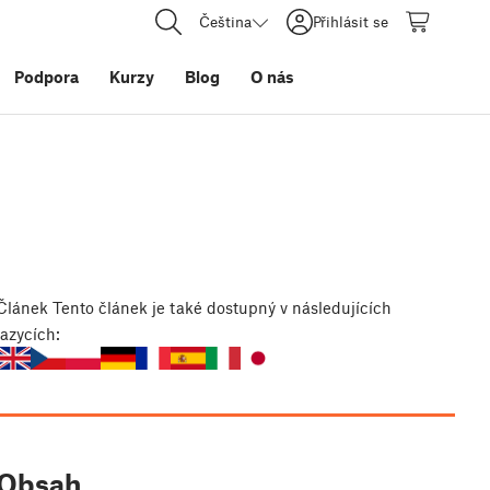
Čeština
Přihlásit se
Podpora
Kurzy
Blog
O nás
Článek
Tento článek je také dostupný v následujících
jazycích:
Obsah