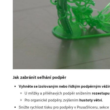
Jak zabránit selhání podpěr
Vyhněte se izolovaným nebo řídkým podpěrným věž
U mřížky a přiléhavých podpěr snížením
rozestupu
Pro organické podpěry, zvýšením
hustoty větví
.
Snižte rychlost tisku pro podpěry v PrusaSliceru, sekce