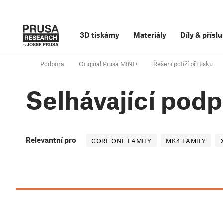
3D tiskárny
Materiály
Díly
&
příslu
Podpora
Original Prusa MINI+
Řešení potíží při tisku
Selhávající pod
Relevantní pro
CORE ONE FAMILY
MK4 FAMILY