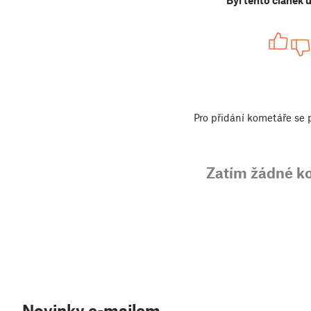
Byl tento článek 
Pro přidání kometáře se
Zatím žádné k
Novinky e-mailem