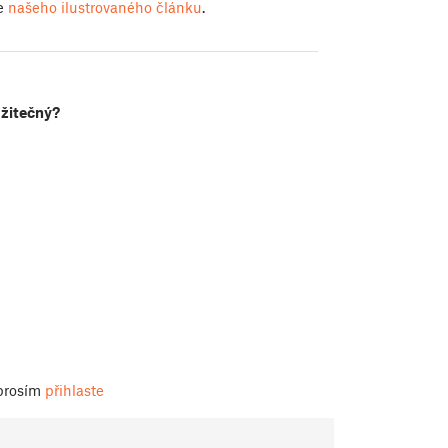
le
našeho ilustrovaného článku
.
užitečný?
 prosím
přihlaste