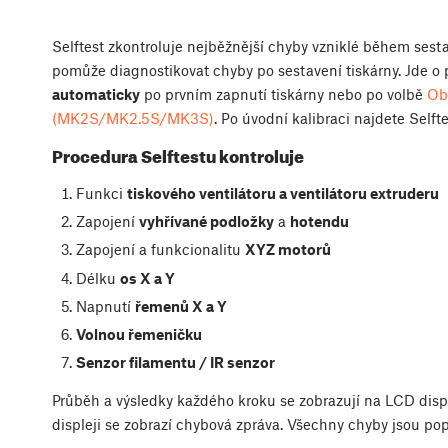
Selftest zkontroluje nejběžnější chyby vzniklé během sesta
pomůže diagnostikovat chyby po sestavení tiskárny. Jde o 
automaticky
po prvním zapnutí tiskárny nebo po volbě
Ob
(MK2S/MK2.5S/MK3S)
. Po úvodní kalibraci najdete Selft
Procedura Selftestu kontroluje
Funkci
tiskového ventilátoru a ventilátoru extruderu
Zapojení
vyhřívané podložky
a
hotendu
Zapojení a funkcionalitu
XYZ motorů
Délku
os X a Y
Napnutí
řemenů X a Y
Volnou řemeničku
Senzor filamentu / IR senzor
Průběh a výsledky každého kroku se zobrazují na LCD displ
displeji se zobrazí chybová zpráva. Všechny chyby jsou pop