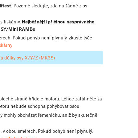
ftest.
Pozorně sledujte, zda na žádné z os
s tiskárny.
Nejběžnější příčinou nesprávného
EINSY/Mini RAMBo
rech. Pokud pohyb není plynulý, zkuste tyče
skárny
la délky osy X/Y/Z (MK3S)
ploché straně hřídele motoru. Lehce zatáhněte za
 motoru nebude schopna pohybovat osou
 by mohly obcházet řemeničku, aniž by skutečně
, v obou směrech. Pokud pohyb není plynulý,