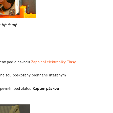
 být černý
pojeny podle návodu
Zapojení elektroniky Einsy
 že nejsou poškozeny přehnaně utaženým
připevněn pod zlatou
Kapton páskou