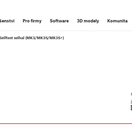
šenství
Pro firmy
Software
3D modely
Komunita
Selftest selhal (MK3/MK3S/MK3S+)