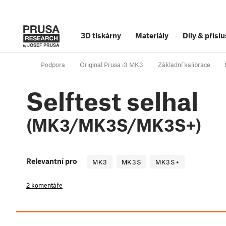
3D tiskárny
Materiály
Díly
&
příslu
Podpora
Original Prusa i3 MK3
Základní kalibrace
Selftest selhal
(MK3/MK3S/MK3S+)
Relevantní pro
MK3
MK3S
MK3S+
2 komentáře