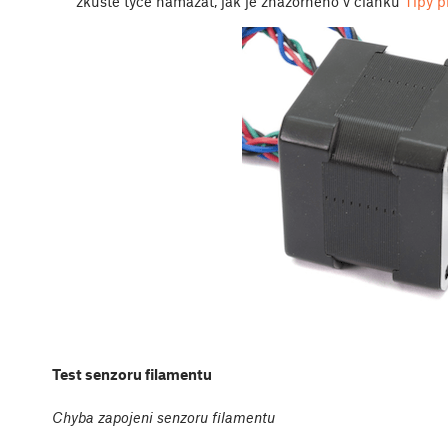
zkuste tyče namazat, jak je znázorněno v článku
Tipy p
Test senzoru filamentu
Chyba zapojeni senzoru filamentu