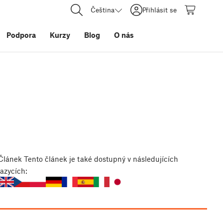
Čeština
Přihlásit se
Podpora
Kurzy
Blog
O nás
Článek
Tento článek je také dostupný v následujících
jazycích: