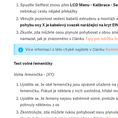
Spusťte Selftest znovu přes
LCD Menu - Kalibrace - Sel
neblokují cestu nějaké překážky
Věnujte pozornost vedení kabelů extruderu a montáži o
pohybu osy X je kabelový svazek narážející na kryt 
Zkuste, zda můžete osou plynule pohybovat v obou smě
namazat, jak je znázorněno v článku
Tipy pro údržbu ti
Více informací o této chybě najdete v článku
Kontro
Test volné řemeničky
Volna řemenička - {XY}:
Ujistěte se, že obě řemeničky jsou správně utažené na 
řemeničku. Pokud je některá z nich uvolněná, hřídel
Ujistěte se, že řemeny nejsou extrémně volné, protože
pohnuly některou z os
Zkontrolujte, zda můžete rukou pohybovat osou plynule