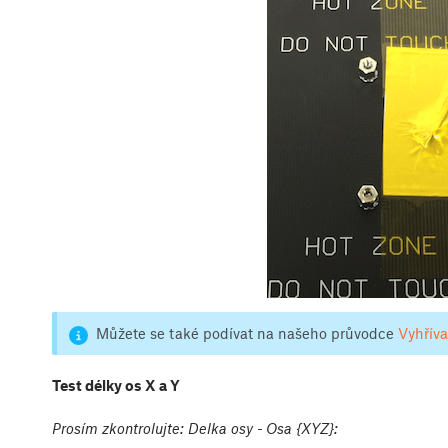
Můžete se také podívat na našeho průvodce
Vyhříva
Test délky os X a Y
Prosím zkontrolujte: Delka osy - Osa {XYZ}: