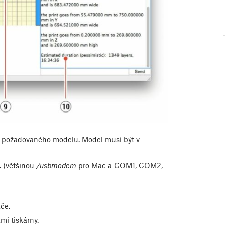
ní požadovaného modelu. Model musí být v
. (většinou
/usbmodem
pro Mac a COM1, COM2,
če.
i tiskárny.