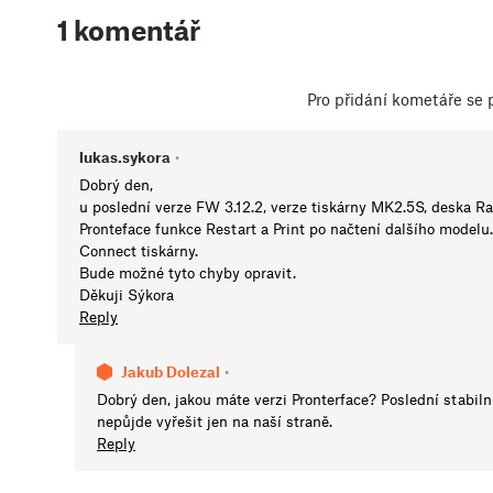
1 komentář
Pro přidání kometáře se
lukas.sykora
•
Dobrý den,
u poslední verze FW 3.12.2, verze tiskárny MK2.5S, deska Ra
Pronteface funkce Restart a Print po načtení dalšího modelu
Connect tiskárny.
Bude možné tyto chyby opravit.
Děkuji Sýkora
Reply
Jakub Dolezal
•
Dobrý den, jakou máte verzi Pronterface? Poslední stabilní
nepůjde vyřešit jen na naší straně.
Reply