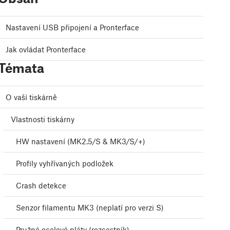
Nastavení USB připojení a Pronterface
Jak ovládat Pronterface
Témata
O vaší tiskárně
Vlastnosti tiskárny
HW nastavení (MK2.5/S & MK3/S/+)
Profily vyhřívaných podložek
Crash detekce
Senzor filamentu MK3 (neplatí pro verzi S)
Pružné ocelové pláty (rozcestník)