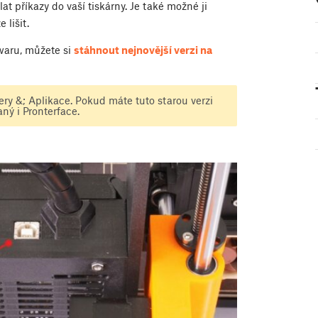
at příkazy do vaší tiskárny. Je také možné ji
 lišit.
twaru, můžete si
stáhnout nejnovější verzi na
very &; Aplikace. Pokud máte tuto starou verzi
ný i Pronterface.