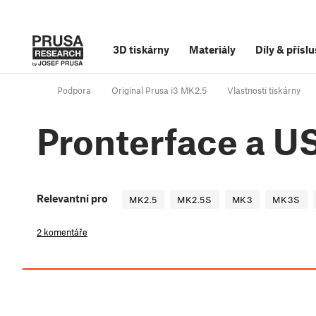
3D tiskárny
Materiály
Díly
&
příslu
Podpora
Original Prusa i3 MK2.5
Vlastnosti tiskárny
Pronterface a U
Relevantní pro
MK2.5
MK2.5S
MK3
MK3S
2 komentáře