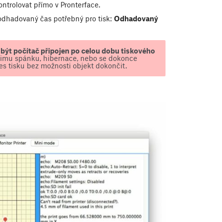
ntrolovat přímo v Pronterface.
 odhadovaný čas potřebný pro tisk:
Odhadovaný
být počítač připojen po celou dobu tiskového
ežimu spánku, hibernace, nebo se dokonce
s tisku bez možnosti objekt dokončit.