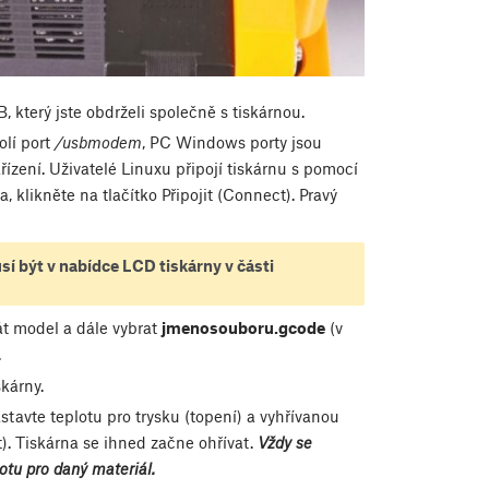
 který jste obdrželi společně s tiskárnou.
olí port
/usbmodem
, PC Windows porty jsou
ízení. Uživatelé Linuxu připojí tiskárnu s pomocí
a, klikněte na tlačítko
Připojit
(Connect). Pravý
sí být v nabídce LCD tiskárny v části
át model
a dále vybrat
jmenosouboru.gcode
(v
.
kárny.
astavte teplotu pro trysku (topení) a vyhřívanou
). Tiskárna se ihned začne ohřívat.
Vždy se
otu pro daný materiál.