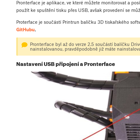
Pronterface je aplikace, ve které můžete monitorovat a posíl
použít ke spuštění tisku přes USB, avšak provedení se může
Proterface je součástí Printrun balíčku 3D tiskařského sof
GitHubu
.
Pronterface byl až do verze 2.5 součástí balíčku Dri
nainstalovanou, pravděpodobně již máte nainstalova
Nastavení USB připojení a Pronterface