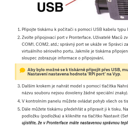
Připojte tiskárnu k počítači s pomocí USB kabelu typu B,
Zvolte připojovací port v Pronterface. Uživatelé Maců zv
COM1, COM2, atd.; správný port se ukáže ve Správci zař
virtuálního sériového portu. Jakmile je tiskárna připojen
sloupec zobrazuje informace o připojování.
Aby bylo možné se k tiskárně připojit přes USB, mu
Nastavení nastavena hodnota 'RPi port' na Vyp
.
Dalším krokem je nahrát model s pomocí tlačítka
Nahr
názvu souboru nejsou dovoleny žádné speciální znaky)
V kontrolním panelu můžete ovládat pohyb všech os tis
Dále můžete tiskárnu předehřát a připravit ji k tisku. N
podložku (podložka) a klikněte na tlačítko
Nastavit
(Set
ujistěte, že v Pronterface máte nastavenou správnou tepl