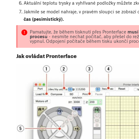
Aktuální teplotu trysky a vyhřívané podložky můžete zko
Jakmile se model nahraje, v pravém sloupci se zobrazí
čas (pesimistický).
Pamatujte, že během tisknutí přes Pronterface
musí 
procesu
- nesmíte nechat počítač, aby přešel do r
vypnul. Odpojení počítače během tisku ukončí proce
Jak ovládat Pronterface