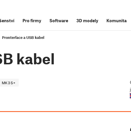
šenství
Pro firmy
Software
3D modely
Komunita
Pronterface a USB kabel
SB kabel
MK3S+