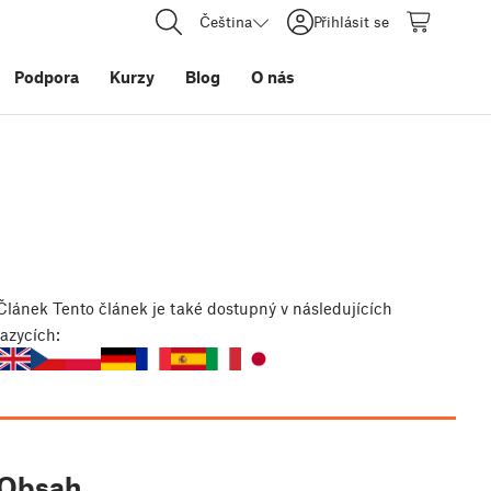
Čeština
Přihlásit se
Podpora
Kurzy
Blog
O nás
Článek
Tento článek je také dostupný v následujících
jazycích:
Obsah