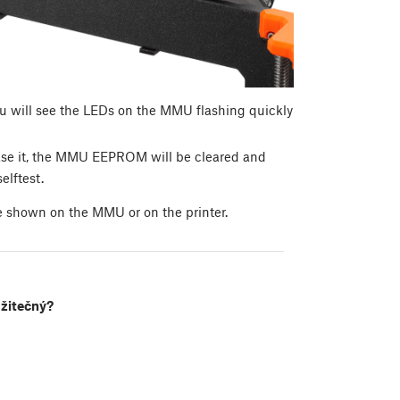
ou will see the LEDs on the MMU flashing quickly
ease it, the MMU EEPROM will be cleared and
elftest.
e shown on the MMU or on the printer.
užitečný?