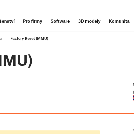
šenství
Pro firmy
Software
3D modely
Komunita
ou
Factory Reset (MMU)
(MMU)