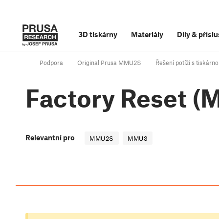
3D tiskárny
Materiály
Díly
&
příslu
Podpora
Original Prusa MMU2S
Řešení potíží s tiskárn
Factory Reset 
Relevantní pro
MMU2S
MMU3