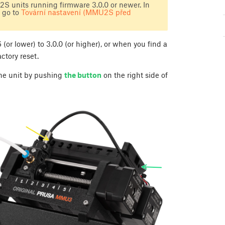
 units running firmware 3.0.0 or newer. In
 go to
Tovární nastavení (MMU2S před
 lower) to 3.0.0 (or higher), or when you find a
ctory reset.
he unit by pushing
the button
on the right side of