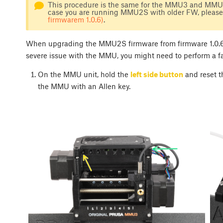
This procedure is the same for the MMU3 and MMU2S
case you are running MMU2S with older FW, please
firmwarem 1.0.6)
.
When upgrading the MMU2S firmware from firmware 1.0.6 (or
severe issue with the MMU, you might need to perform a fa
On the MMU unit, hold the
left side button
and reset t
the MMU with an Allen key.