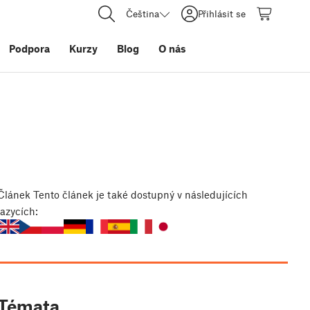
Čeština
Přihlásit se
Podpora
Kurzy
Blog
O nás
Článek
Tento článek je také dostupný v následujících
jazycích:
Témata