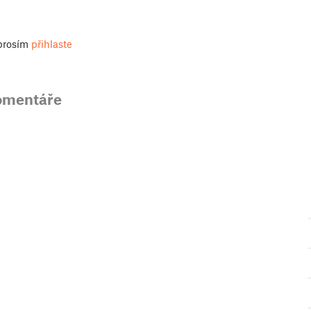
 prosím
přihlaste
omentáře