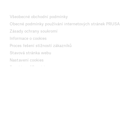
Všeobecné obchodní podmínky
Obecné podmínky používání internetových stránek PRUSA
Zásady ochrany soukromí
Informace o cookies
Proces řešení stížností zákazníků
Stavová stránka webu
Nastavení cookies
Recyklace 3D tiskárny
JOSEF PRUSA®, PRUSA RESEARCH®, PRUSA POLYMERS®, PRUSA ORANGE®, 
a.s. na základě licence od společnosti Prusa Development a.s.