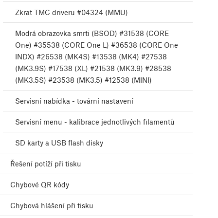
Zkrat TMC driveru #04324 (MMU)
Modrá obrazovka smrti (BSOD) #31538 (CORE
One) #35538 (CORE One L) #36538 (CORE One
INDX) #26538 (MK4S) #13538 (MK4) #27538
(MK3.9S) #17538 (XL) #21538 (MK3.9) #28538
(MK3.5S) #23538 (MK3.5) #12538 (MINI)
Servisní nabídka - tovární nastavení
Servisní menu - kalibrace jednotlivých filamentů
SD karty a USB flash disky
Řešení potíží při tisku
Chybové QR kódy
Chybová hlášení při tisku