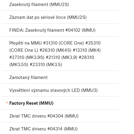
Zaseknutý filament (MMU2S)
Záznam dat po sériové lince (MMU2S)
FINDA: Zaseknutý filament #04102 (MMU)
Přepětí na MMU #31310 (CORE One) #35310
(CORE One L) #26310 (MK4S) #13310 (MK4)
#27310 (MK3.9S) #21310 (MK3.9) #28310
(MK3.5S) #23310 (MK3.5)
Zamotaný filament
Vysvětlení významu stavových LED (MMU3)
Factory Reset (MMU)
Zkrat TMC driveru #04304 (MMU)
Zkrat TMC driveru #04314 (MMU)