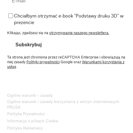
Chciałbym otrzymać e-book "Podstawy druku 3D" w
prezencie
Klikając, zgadzasz się na
otrzymywanie naszego newslettera.
Subskrybuj
Ta strona jest chroniona przez reCAPTCHA Enterprise i obowiązują na
niej zasady
Polityki prywatności
Google oraz
Warunkami korzystania z
usług
.
Ogólne warunki i zasady
Ogólne warunki i zasady korzystania z witryn internetowych
PRUSA
Polityka Prywatności
Informacja o plikach Cookie
Polityka Reklamacji