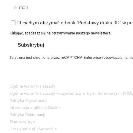
Chciałbym otrzymać e-book "Podstawy druku 3D" w pr
Klikając, zgadzasz się na
otrzymywanie naszego newslettera.
Subskrybuj
Ta strona jest chroniona przez reCAPTCHA Enterprise i obowiązują na ni
Ogólne warunki i zasady
Ogólne warunki i zasady korzystania z witryn internetowych PRU
Polityka Prywatności
Informacja o plikach Cookie
Polityka Reklamacji
Status witryn
Ustawienia plików cookie