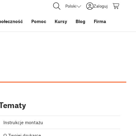
Polski
Zaloguj
połeczność
Pomoc
Kursy
Blog
Firma
Tematy
Instrukcje montażu
O Twojej drukarce