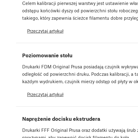
Celem kalibracji pierwszej warstwy jest ustawienie wł
odstępu końcówki dyszy od powierzchni stołu roboczego
takiego, który zapewnia ścieżce filamentu dobre przyl
Przeczytaj artykuł
Poziomowanie stołu
Drukarki FDM Original Prusa posiadają czujnik wykryw
odległość od powierzchni druku. Podczas kalibracji, a t
każdym wydrukiem, czujnik mierzy odstęp od płyty w o
Przeczytaj artykuł
Naprężenie docisku ekstrudera
Drukarki FFF Original Prusa oraz dodatki używają śrub 
sprężynami, aby zapewnić docisk filamentu do koła