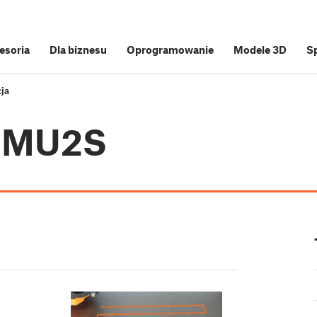
cesoria
Dla biznesu
Oprogramowanie
Modele 3D
S
ja
 MMU2S