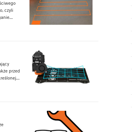
aściwego
, czyli
eganie…
ający
akże przed
kreślonej…
ze