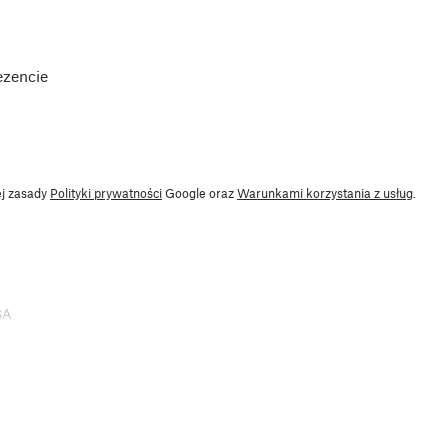
ezencie
ej zasady
Polityki prywatności
Google oraz
Warunkami korzystania z usług
.
SA