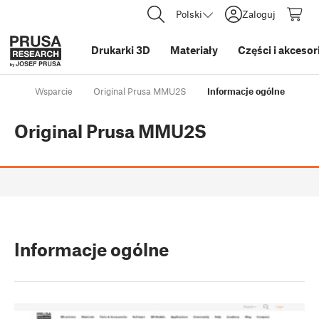
Polski
Zaloguj
Drukarki 3D
Materiały
Części i akcesor
Wsparcie
Original Prusa MMU2S
Informacje ogólne
Original Prusa MMU2S
Informacje ogólne