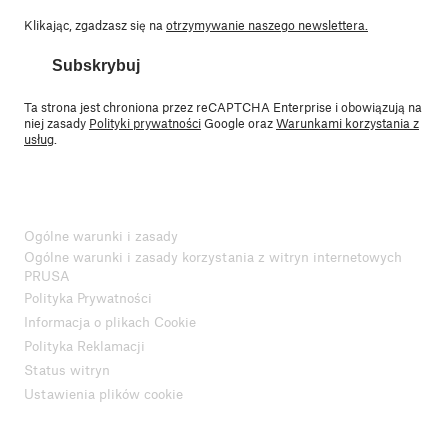
Klikając, zgadzasz się na
otrzymywanie naszego newslettera.
Subskrybuj
Ta strona jest chroniona przez reCAPTCHA Enterprise i obowiązują na
niej zasady
Polityki prywatności
Google oraz
Warunkami korzystania z
usług
.
Ogólne warunki i zasady
Ogólne warunki i zasady korzystania z witryn internetowych
PRUSA
Polityka Prywatności
Informacja o plikach Cookie
Polityka Reklamacji
Status witryn
Ustawienia plików cookie