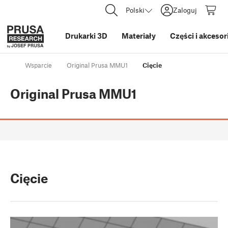
Polski
Zaloguj
Drukarki 3D
Materiały
Części i akcesor
Wsparcie
Original Prusa MMU1
Cięcie
Original Prusa MMU1
Cięcie