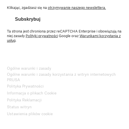
Klikając, zgadzasz się na
otrzymywanie naszego newslettera.
Subskrybuj
Ta strona jest chroniona przez reCAPTCHA Enterprise i obowiązują na
niej zasady
Polityki prywatności
Google oraz
Warunkami korzystania z
usług
.
Ogólne warunki i zasady
Ogólne warunki i zasady korzystania z witryn internetowych
PRUSA
Polityka Prywatności
Informacja o plikach Cookie
Polityka Reklamacji
Status witryn
Ustawienia plików cookie