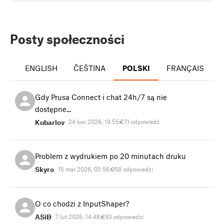
Posty społeczności
ENGLISH
ČEŠTINA
POLSKI
FRANÇAIS
I
Gdy Prusa Connect i chat 24h/7 są nie
dostępne...
Kubarlov
24 kwi 2026, 18:55:27
1 odpowiedź
Problem z wydrukiem po 20 minutach druku
Skyro
15 mar 2026, 05:56:05
8 odpowiedzi
O co chodzi z InputShaper?
ASiD
7 lut 2026, 14:48:29
3 odpowiedzi