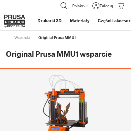
Polski
Zaloguj
Drukarki 3D
Materiały
Części i akcesor
Wsparcie
Original Prusa MMU1
Original Prusa MMU1
wsparcie