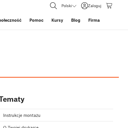
Polski
Zaloguj
połeczność
Pomoc
Kursy
Blog
Firma
Tematy
Instrukcje montażu
O Twojej drukarce