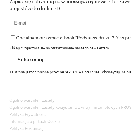
Zapisz się i otrzymuj nasz
miesięczny
newsletter zawie
projektów do druku 3D.
Chciałbym otrzymać e-book "Podstawy druku 3D" w pr
Klikając, zgadzasz się na
otrzymywanie naszego newslettera.
Subskrybuj
Ta strona jest chroniona przez reCAPTCHA Enterprise i obowiązują na ni
Ogólne warunki i zasady
Ogólne warunki i zasady korzystania z witryn internetowych PRU
Polityka Prywatności
Informacja o plikach Cookie
Polityka Reklamacji