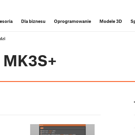
cesoria
Dla biznesu
Oprogramowanie
Modele 3D
S
dzi
i3 MK3S+