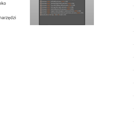
bko
narzędzi