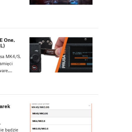
E One,
L)
usa MK4/S,
amięci
ware.…
karek
,
nie będzie