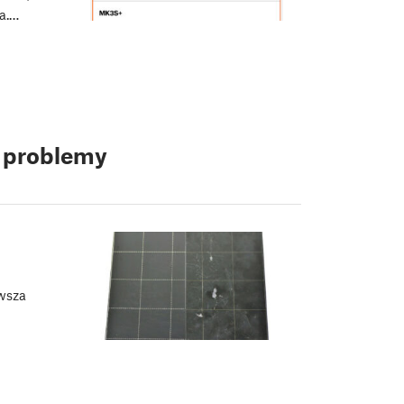
a.…
e problemy
rwsza