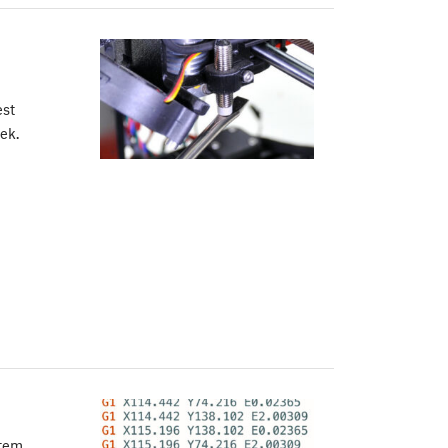
est
ek.
etem