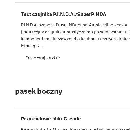
Test czujnika P.I.N.D.A./SuperPINDA
P.I.N.D.A. oznacza Prusa INDuction Autoleveling sensor
(indukcyjny czujnik automatycznego poziomowania) i j
komponentem kluczowym dla kalibracji naszych drukar
Istnieją 3…
Przeczytaj artykuł
pasek boczny
Przykładowe pliki G-code
Każda drukarka Original Prusa jest dostarczana z paki