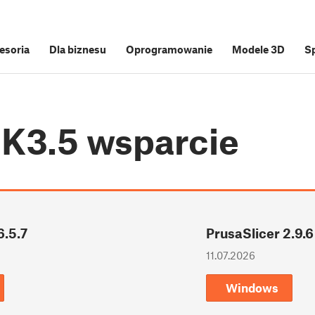
cesoria
Dla biznesu
Oprogramowanie
Modele 3D
S
MK3.5
wsparcie
6.5.7
PrusaSlicer 2.9.6
11.07.2026
Windows