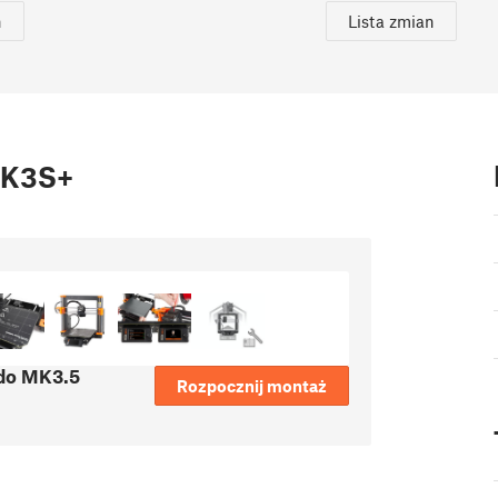
n
Lista zmian
MK3S+
 do MK3.5
Rozpocznij montaż