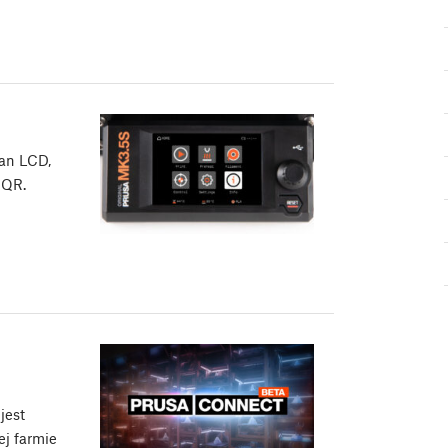
ran LCD,
 QR.
jest
j farmie