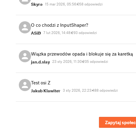
Skyro
15 mar 2026, 05:56:05
8 odpowiedzi
O co chodzi z InputShaper?
ASiD
7 lut 2026, 14:48:29
3 odpowiedzi
Wiązka przewodów opada i blokuje się za karetką
jan.d.slay
23 sty 2026, 11:30:20
5 odpowiedzi
Test osi Z
Jakub Klawiter
3 sty 2026, 22:23:48
8 odpowiedzi
Zapytaj społe