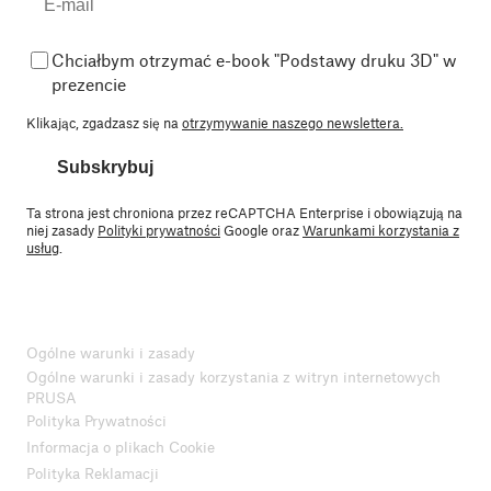
Chciałbym otrzymać e-book "Podstawy druku 3D" w
prezencie
Klikając, zgadzasz się na
otrzymywanie naszego newslettera.
Subskrybuj
Ta strona jest chroniona przez reCAPTCHA Enterprise i obowiązują na
niej zasady
Polityki prywatności
Google oraz
Warunkami korzystania z
usług
.
Ogólne warunki i zasady
Ogólne warunki i zasady korzystania z witryn internetowych
PRUSA
Polityka Prywatności
Informacja o plikach Cookie
Polityka Reklamacji