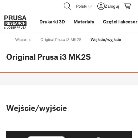
Polski
Zaloguj
Drukarki 3D
Materiały
Części i akcesor
Wsparcie
Original Prusa i3 MK2S
Wejście/wyjście
Original Prusa i3 MK2S
Wejście/wyjście