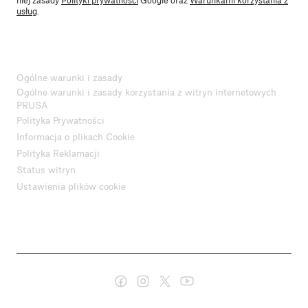
niej zasady
Polityki prywatności
Google oraz
Warunkami korzystania z
usług
.
Ogólne warunki i zasady
Ogólne warunki i zasady korzystania z witryn internetowych
PRUSA
Polityka Prywatności
Informacja o plikach Cookie
Polityka Reklamacji
Status witryn
Ustawienia plików cookie