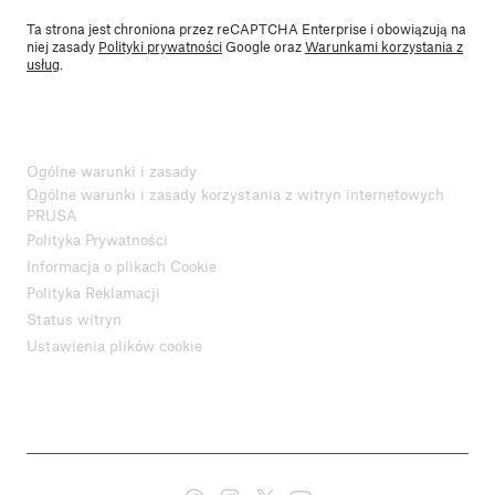
Ta strona jest chroniona przez reCAPTCHA Enterprise i obowiązują na
niej zasady
Polityki prywatności
Google oraz
Warunkami korzystania z
usług
.
Ogólne warunki i zasady
Ogólne warunki i zasady korzystania z witryn internetowych
PRUSA
Polityka Prywatności
Informacja o plikach Cookie
Polityka Reklamacji
Status witryn
Ustawienia plików cookie