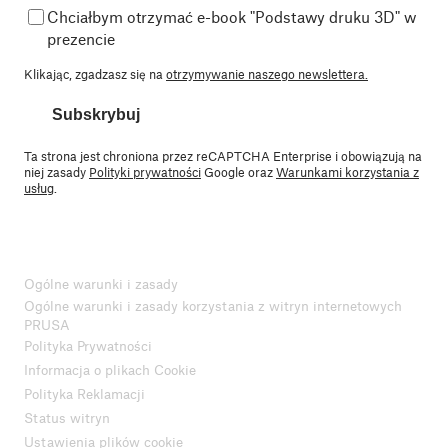
Chciałbym otrzymać e-book "Podstawy druku 3D" w
prezencie
Klikając, zgadzasz się na
otrzymywanie naszego newslettera.
Subskrybuj
Ta strona jest chroniona przez reCAPTCHA Enterprise i obowiązują na
niej zasady
Polityki prywatności
Google oraz
Warunkami korzystania z
usług
.
Ogólne warunki i zasady
Ogólne warunki i zasady korzystania z witryn internetowych
PRUSA
Polityka Prywatności
Informacja o plikach Cookie
Polityka Reklamacji
Status witryn
Ustawienia plików cookie