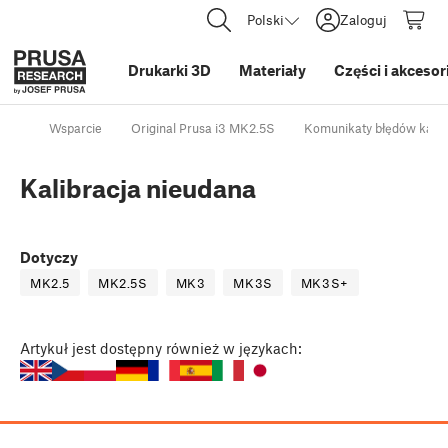
Polski
Zaloguj
Drukarki 3D
Materiały
Części i akcesor
Wsparcie
Original Prusa i3 MK2.5S
Komunikaty błędów kalibr
Kalibracja nieudana
Dotyczy
MK2.5
MK2.5S
MK3
MK3S
MK3S+
Artykuł
jest dostępny również w językach: