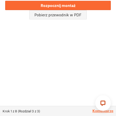
Rozpocznij montaż
Pobierz przewodnik w PDF
Komentarze
Krok
1
z
8
(
Rozdział
3
z
3
)