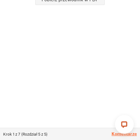
Komentarze
Krok
1
z
7
(
Rozdział
5
z
5
)