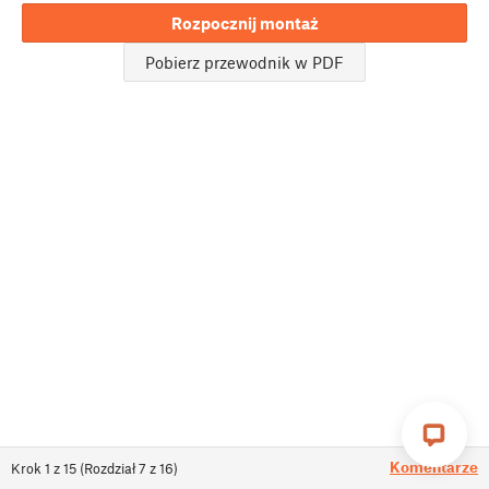
Rozpocznij montaż
Pobierz przewodnik w PDF
Komentarze
Krok
1
z
15
(
Rozdział
7
z
16
)