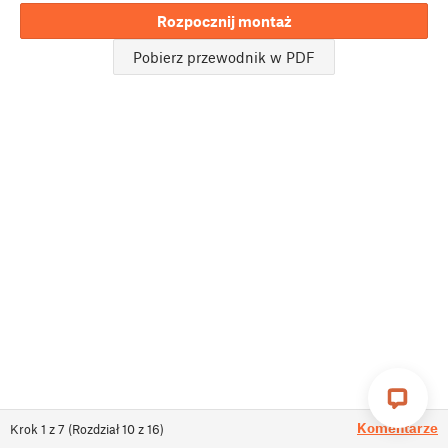
Rozpocznij montaż
Pobierz przewodnik w PDF
Komentarze
Krok
1
z
7
(
Rozdział
10
z
16
)