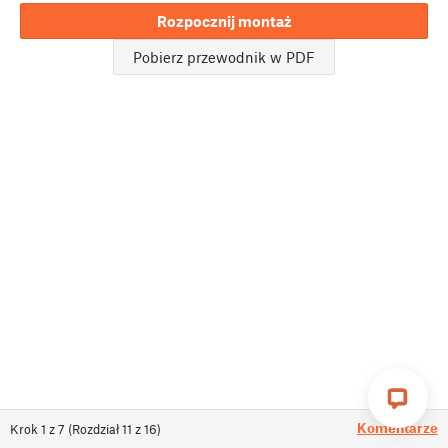
Rozpocznij montaż
Pobierz przewodnik w PDF
Komentarze
Krok
1
z
7
(
Rozdział
11
z
16
)