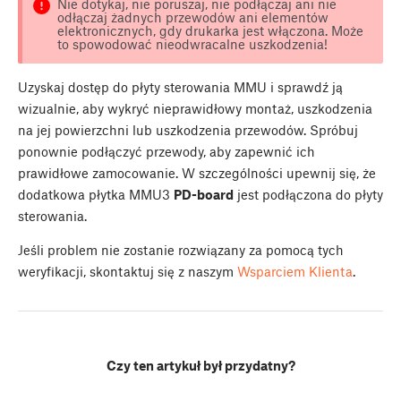
Nie dotykaj, nie poruszaj, nie podłączaj ani nie
odłączaj żadnych przewodów ani elementów
elektronicznych, gdy drukarka jest włączona. Może
to spowodować nieodwracalne uszkodzenia!
Uzyskaj dostęp do płyty sterowania MMU i sprawdź ją
wizualnie, aby wykryć nieprawidłowy montaż, uszkodzenia
na jej powierzchni lub uszkodzenia przewodów. Spróbuj
ponownie podłączyć przewody, aby zapewnić ich
prawidłowe zamocowanie. W szczególności upewnij się, że
dodatkowa płytka MMU3
PD-board
jest podłączona do płyty
sterowania.
Jeśli problem nie zostanie rozwiązany za pomocą tych
weryfikacji, skontaktuj się z naszym
Wsparciem Klienta
.
Czy ten artykuł był przydatny?