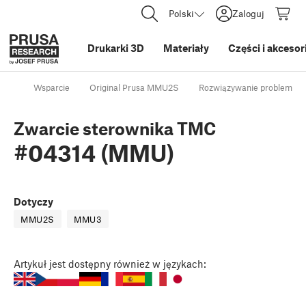
Polski
Zaloguj
Drukarki 3D
Materiały
Części i akcesor
Wsparcie
Original Prusa MMU2S
Rozwiązywanie problemów 
Zwarcie sterownika TMC
#04314 (MMU)
Dotyczy
MMU2S
MMU3
Artykuł
jest dostępny również w językach: