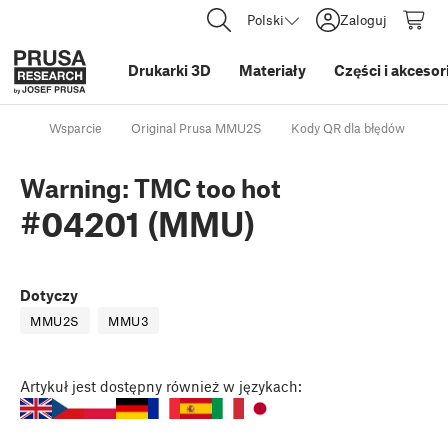
Polski
Zaloguj
Drukarki 3D
Materiały
Części i akcesor
Wsparcie
Original Prusa MMU2S
Kody QR dla błędów
Wa
Warning: TMC too hot
#04201 (MMU)
Dotyczy
MMU2S
MMU3
Artykuł
jest dostępny również w językach: