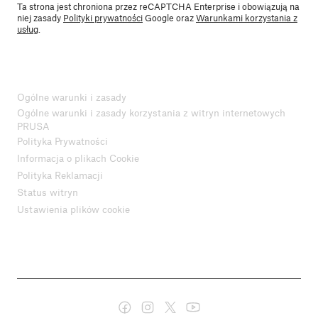
Ta strona jest chroniona przez reCAPTCHA Enterprise i obowiązują na
niej zasady
Polityki prywatności
Google oraz
Warunkami korzystania z
usług
.
Ogólne warunki i zasady
Ogólne warunki i zasady korzystania z witryn internetowych
PRUSA
Polityka Prywatności
Informacja o plikach Cookie
Polityka Reklamacji
Status witryn
Ustawienia plików cookie