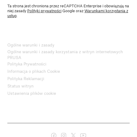
Ta strona jest chroniona przez reCAPTCHA Enterprise i obowiązują na
niej zasady
Polityki prywatności
Google oraz
Warunkami korzystania z
usług
.
Ogólne warunki i zasady
Ogólne warunki i zasady korzystania z witryn internetowych
PRUSA
Polityka Prywatności
Informacja o plikach Cookie
Polityka Reklamacji
Status witryn
Ustawienia plików cookie