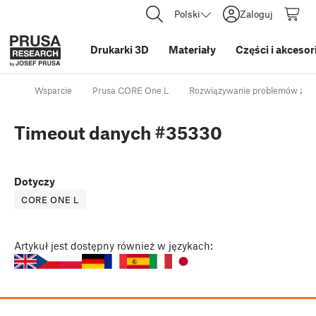
Polski
Zaloguj
Drukarki 3D
Materiały
Części i akcesor
Wsparcie
Prusa CORE One L
Rozwiązywanie problemów z dr
Timeout danych #35330
Dotyczy
CORE ONE L
Artykuł
jest dostępny również w językach: