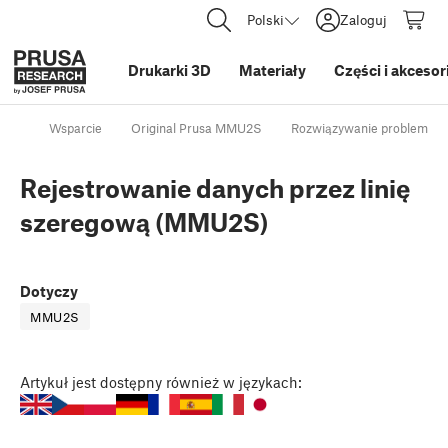
Polski
Zaloguj
Drukarki 3D
Materiały
Części i akcesor
Wsparcie
Original Prusa MMU2S
Rozwiązywanie problemów 
Rejestrowanie danych przez linię
szeregową (MMU2S)
Dotyczy
MMU2S
Artykuł
jest dostępny również w językach: