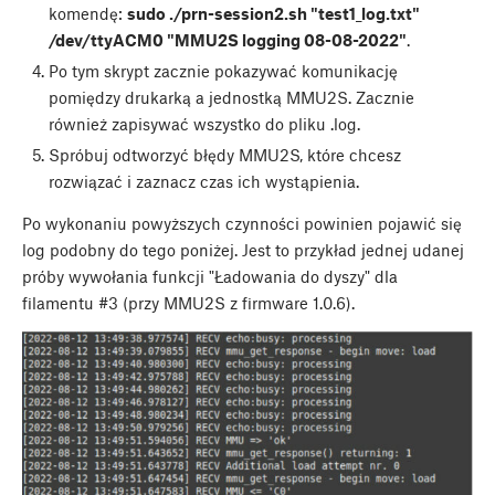
komendę:
sudo ./prn-session2.sh "test1_log.txt"
/dev/ttyACM0 "MMU2S logging 08-08-2022"
.
Po tym skrypt zacznie pokazywać komunikację
pomiędzy drukarką a jednostką MMU2S. Zacznie
również zapisywać wszystko do pliku .log.
Spróbuj odtworzyć błędy MMU2S, które chcesz
rozwiązać i zaznacz czas ich wystąpienia.
Po wykonaniu powyższych czynności powinien pojawić się
log podobny do tego poniżej. Jest to przykład jednej udanej
próby wywołania funkcji "Ładowania do dyszy" dla
filamentu #3 (przy MMU2S z firmware 1.0.6).