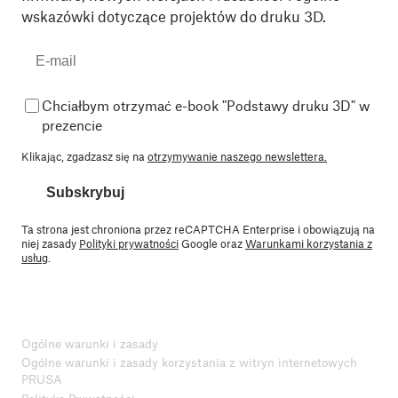
wskazówki dotyczące projektów do druku 3D.
Chciałbym otrzymać e-book "Podstawy druku 3D" w
prezencie
Klikając, zgadzasz się na
otrzymywanie naszego newslettera.
Subskrybuj
Ta strona jest chroniona przez reCAPTCHA Enterprise i obowiązują na
niej zasady
Polityki prywatności
Google oraz
Warunkami korzystania z
usług
.
Ogólne warunki i zasady
Ogólne warunki i zasady korzystania z witryn internetowych
PRUSA