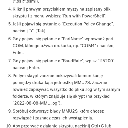
(*.ps1;*.psm1).
Kliknij prawym przyciskiem myszy na zapisany plik
skryptu i z menu wybierz "Run with PowerShell".
Jeśli pojawi się pytanie o "Execution Policy Change",
naciśnij "Y" [Tak].
Gdy pojawi się pytanie o "PortName" wprowadź port
COM, którego używa drukarka, np. "COM4" i naciśnij
Enter.
Gdy pojawi się pytanie o "BaudRate", wpisz "115200" i
naciśnij Enter.
Po tym skrypt zacznie pokazywać komunikację
pomiędzy drukarką a jednostką MMU2S. Zacznie
również zapisywać wszystko do pliku .log w tym samym
folderze, w którym znajduje się skrypt (na przykład
“2022-08-08-MMU.log”).
Spróbuj odtworzyć błędy MMU2S, które chcesz
rozwiązać i zaznacz czas ich wystąpienia.
Aby przerwać działanie skryptu, naciśnij Ctrl+C lub