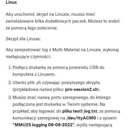
Linux
Aby uruchomić skrypt na Linuxie, musisz mieć
zainstalowane kilka dodatkowych paczek. Możesz to zrobić
za pomocą tego polecenia:
Skrypt dla Linuxa:
Aby zarejestrować log z Multi-Material na Linuxie, wykonaj
następujące czynności:
Podłącz drukarkę za pomocą przewodu USB do
komputera z Linuxem.
Utwórz plik .sh używając powyższego skryptu
(przykładowa nazwa pliku:
prn-session2.sh
).
Musisz znać nazwę portu szeregowego, do którego
podłączona jest drukarka w Twoim systemie. Na
przykład, aby logować do
pliku test1_log.txt
, za pomocą
komunikacji szeregowej na
/dev/ttyACM0
i z opisem
"MMU2S logging 08-08-2022"
, wyślij następującą