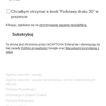
Chciałbym otrzymać e-book "Podstawy druku 3D" w
prezencie
Klikając, zgadzasz się na
otrzymywanie naszego newslettera.
Subskrybuj
Ta strona jest chroniona przez reCAPTCHA Enterprise i obowiązują na
niej zasady
Polityki prywatności
Google oraz
Warunkami korzystania z
usług
.
Ogólne warunki i zasady
Ogólne warunki i zasady korzystania z witryn internetowych
PRUSA
Polityka Prywatności
Informacja o plikach Cookie
Polityka Reklamacji