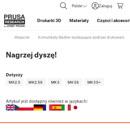
Polski
Zaloguj
Drukarki 3D
Materiały
Części i akcesor
Wsparcie
Komunikaty błędów występujące podczas drukowania
Nagrzej dyszę!
Dotyczy
MK2.5
MK2.5S
MK3
MK3S
MK3S+
Artykuł
jest dostępny również w językach: