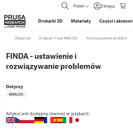
Polski
Zaloguj
Drukarki 3D
Materiały
Części i akcesor
Wsparcie
Original Prusa MMU2S
Rozwiązywanie problemów 
FINDA - ustawienie i
rozwiązywanie problemów
Dotyczy
MMU2S
Artykuł
jest dostępny również w językach: