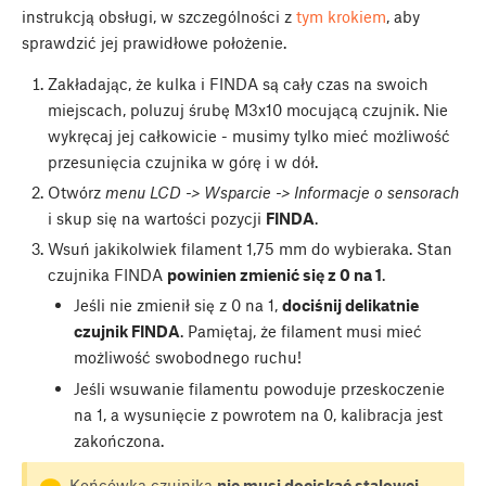
instrukcją obsługi, w szczególności z
tym krokiem
, aby
sprawdzić jej prawidłowe położenie.
Zakładając, że kulka i FINDA są cały czas na swoich
miejscach, poluzuj śrubę M3x10 mocującą czujnik. Nie
wykręcaj jej całkowicie - musimy tylko mieć możliwość
przesunięcia czujnika w górę i w dół.
Otwórz
menu LCD -> Wsparcie -> Informacje o sensorach
i skup się na wartości pozycji
FINDA
.
Wsuń jakikolwiek filament 1,75 mm do wybieraka. Stan
czujnika FINDA
powinien zmienić się z 0 na 1
.
Jeśli nie zmienił się z 0 na 1,
dociśnij delikatnie
czujnik FINDA
. Pamiętaj, że filament musi mieć
możliwość swobodnego ruchu!
Jeśli wsuwanie filamentu powoduje przeskoczenie
na 1, a wysunięcie z powrotem na 0, kalibracja jest
zakończona.
Końcówka czujnika
nie musi dociskać stalowej