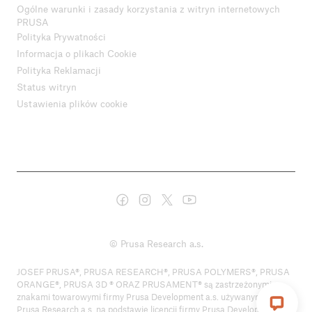
Ogólne warunki i zasady korzystania z witryn internetowych
PRUSA
Polityka Prywatności
Informacja o plikach Cookie
Polityka Reklamacji
Status witryn
Ustawienia plików cookie
© Prusa Research a.s.
JOSEF PRUSA®, PRUSA RESEARCH®, PRUSA POLYMERS®, PRUSA
ORANGE®, PRUSA 3D ® ORAZ PRUSAMENT® są zastrzeżonymi
znakami towarowymi firmy Prusa Development a.s. używanymi przez
Prusa Research a.s. na podstawie licencji firmy Prusa Development a.s.