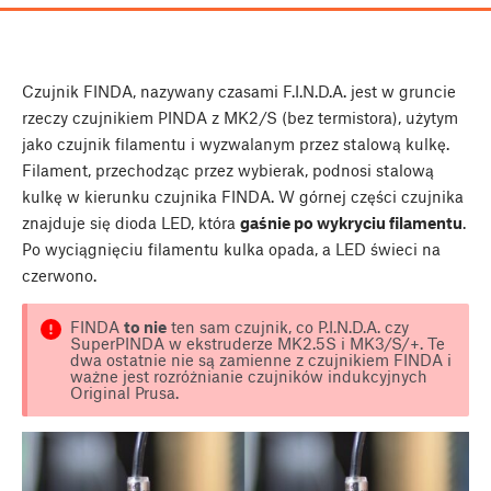
Czujnik FINDA, nazywany czasami F.I.N.D.A. jest w gruncie
rzeczy czujnikiem PINDA z MK2/S (bez termistora), użytym
jako czujnik filamentu i wyzwalanym przez stalową kulkę.
Filament, przechodząc przez wybierak, podnosi stalową
kulkę w kierunku czujnika FINDA. W górnej części czujnika
znajduje się dioda LED, która
gaśnie po wykryciu filamentu
.
Po wyciągnięciu filamentu kulka opada, a LED świeci na
czerwono.
FINDA
to nie
ten sam czujnik, co P.I.N.D.A. czy
SuperPINDA w ekstruderze MK2.5S i MK3/S/+. Te
dwa ostatnie nie są zamienne z czujnikiem FINDA i
ważne jest rozróżnianie czujników indukcyjnych
Original Prusa.