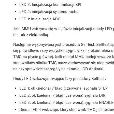
LED 3: Inicjalizacja komunikacji SPI
LED 2: inicjalizacja systemu ruchu
LED 1: Inicjalizacja ADC
Jeśli MMU zatrzyma się w tej fazie inicjalizacji (diody LED
nie tak z elektroniką.
Następnie wykonywana jest procedura Selftest. Selftest s
się prawidłowo i czy wszystkie sygnały z mikrokontrolera 
TMC na płycie głównej. Jeśli moduł MMU podejrzewa, że k
sterowników silnika TMC może zachowywać się nieprawidł
należy sprawdzić szczegóły na ekranie LCD drukarki.
Diody LED wskazują trwające fazy procedury Selftest:
LED 1: ok (zielona) / błąd (czerwona) sygnału STEP
LED 2: ok (zielona) / błąd (czerwona) sygnału DIR
LED 3: ok (zielona) / błąd (czerwona) sygnału ENABLE
Dioda LED 4 wskazuje, który sterownik TMC jest testo