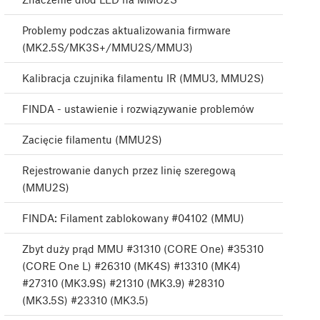
Problemy podczas aktualizowania firmware
(MK2.5S/MK3S+/MMU2S/MMU3)
Kalibracja czujnika filamentu IR (MMU3, MMU2S)
FINDA - ustawienie i rozwiązywanie problemów
Zacięcie filamentu (MMU2S)
Rejestrowanie danych przez linię szeregową
(MMU2S)
FINDA: Filament zablokowany #04102 (MMU)
Zbyt duży prąd MMU #31310 (CORE One) #35310
(CORE One L) #26310 (MK4S) #13310 (MK4)
#27310 (MK3.9S) #21310 (MK3.9) #28310
(MK3.5S) #23310 (MK3.5)