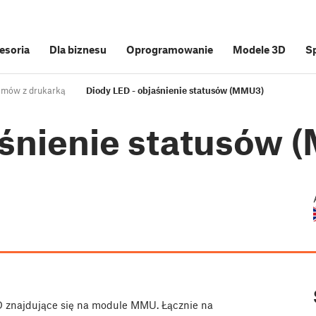
cesoria
Dla biznesu
Oprogramowanie
Modele 3D
S
emów z drukarką
Diody LED - objaśnienie statusów (MMU3)
aśnienie statusów
ED znajdujące się na module MMU. Łącznie na