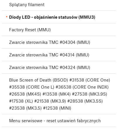
Splątany filament
Diody LED - objaśnienie statusów (MMU3)
Factory Reset (MMU)
Zwarcie sterownika TMC #04304 (MMU)
Zwarcie sterownika TMC #04314 (MMU)
Zwarcie sterownika TMC #04324 (MMU)
Blue Screen of Death (BSOD) #31538 (CORE One)
#35538 (CORE One L) #36538 (CORE One INDX)
#26538 (MK4S) #13538 (MK4) #27538 (MK3.9S)
#17538 (XL) #21538 (MK3.9) #28538 (MK3.5S)
#23538 (MK3.5) #12538 (MINI)
Menu serwisowe - reset ustawień fabrycznych