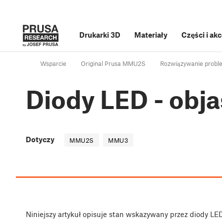
Drukarki 3D
Materiały
Części i ak
Wsparcie
Original Prusa MMU2S
Rozwiązywanie probl
Diody LED - obj
Dotyczy
MMU2S
MMU3
Niniejszy artykuł opisuje stan wskazywany przez diody L