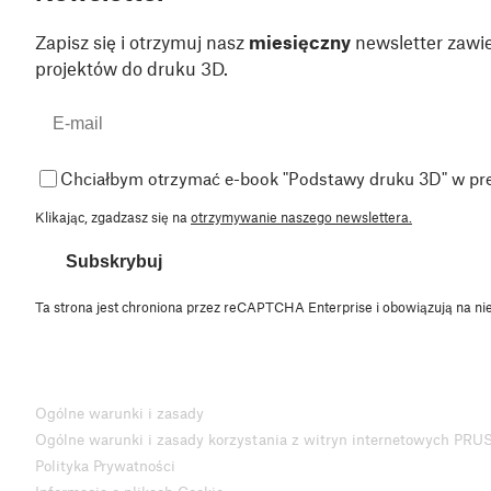
Zapisz się i otrzymuj nasz
miesięczny
newsletter zawie
projektów do druku 3D.
Chciałbym otrzymać e-book "Podstawy druku 3D" w pr
Klikając, zgadzasz się na
otrzymywanie naszego newslettera.
Subskrybuj
Ta strona jest chroniona przez reCAPTCHA Enterprise i obowiązują na ni
Ogólne warunki i zasady
Ogólne warunki i zasady korzystania z witryn internetowych PRU
Polityka Prywatności