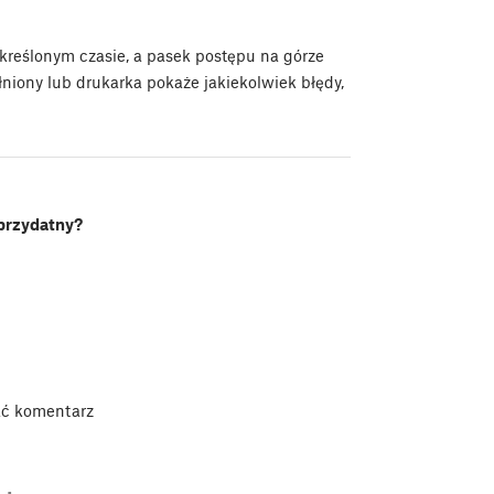
określonym czasie, a pasek postępu na górze
łniony lub drukarka pokaże jakiekolwiek błędy,
 przydatny?
ać komentarz