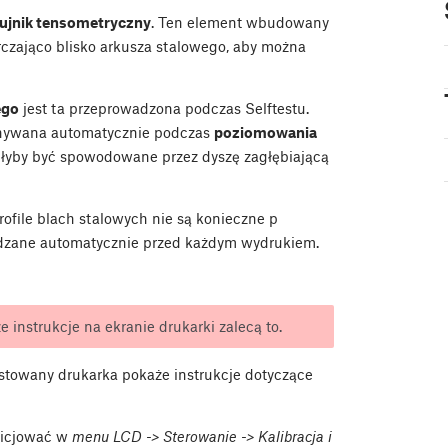
ujnik tensometryczny
. Ten element wbudowany
rczająco blisko arkusza stalowego, aby można
ego
jest ta przeprowadzona podczas Selftestu.
konywana automatycznie podczas
poziomowania
głyby być spowodowane przez dyszę zagłębiającą
rofile blach stalowych nie są konieczne p
wdzane automatycznie przed każdym wydrukiem.
 instrukcje na ekranie drukarki zalecą to.
estowany drukarka pokaże instrukcje dotyczące
nicjować w
menu LCD -> Sterowanie -> Kalibracja i