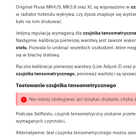
Original Prusa MK4/S, MK3.9 oraz XL są wyposażone w
cz
w radiator hotendu wykrywa, czy dysza znajduje się wysta
było na nim drukować.
Jedyną regulacją wymaganą dla
czujnika tensometryczn
Następnie, kalibracja pierwszej warstwy jest zawsze wy
stołu
. Pozwala to uniknąć wszelkich uszkodzeń, które mo
się w blachę stalową.
Ręczna kalibracja pierwszej warstwy (Live Adjust Z) oraz p
czujnika tensometrycznego
, ponieważ wartości są spra
Testowanie czujnika tensometrycznego
Nie należy obsługiwać ani dotykać drukarki, chyba że
Podczas Selftestu, czujnik tensometryczny zostanie przet
wymaganych czynności.
Alternatywnie, test czujnika tensometrycznego można zai