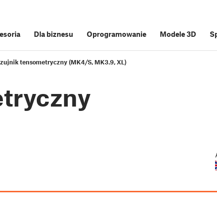
cesoria
Dla biznesu
Oprogramowanie
Modele 3D
S
zujnik tensometryczny (MK4/S, MK3.9, XL)
etryczny