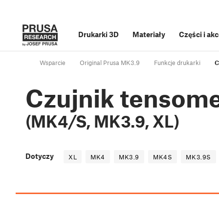
Drukarki 3D
Materiały
Części i ak
Wsparcie
Original Prusa MK3.9
Funkcje drukarki
C
Czujnik tensom
(MK4/S, MK3.9, XL)
Dotyczy
XL
MK4
MK3.9
MK4S
MK3.9S