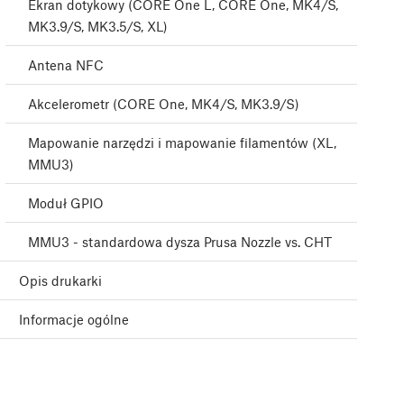
Ekran dotykowy (CORE One L, CORE One, MK4/S,
MK3.9/S, MK3.5/S, XL)
Antena NFC
Akcelerometr (CORE One, MK4/S, MK3.9/S)
Mapowanie narzędzi i mapowanie filamentów (XL,
MMU3)
Moduł GPIO
MMU3 - standardowa dysza Prusa Nozzle vs. CHT
Opis drukarki
Informacje ogólne