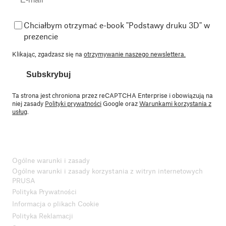
Chciałbym otrzymać e-book "Podstawy druku 3D" w
prezencie
Klikając, zgadzasz się na
otrzymywanie naszego newslettera.
Subskrybuj
Ta strona jest chroniona przez reCAPTCHA Enterprise i obowiązują na
niej zasady
Polityki prywatności
Google oraz
Warunkami korzystania z
usług
.
Ogólne warunki i zasady
Ogólne warunki i zasady korzystania z witryn internetowych
PRUSA
Polityka Prywatności
Informacja o plikach Cookie
Polityka Reklamacji