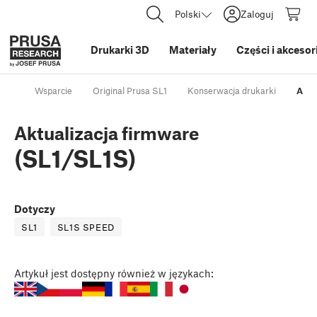
Polski
Zaloguj
Drukarki 3D
Materiały
Części i akcesor
Wsparcie
Original Prusa SL1
Konserwacja drukarki
Aktu
Aktualizacja firmware
(SL1/SL1S)
Dotyczy
SL1
SL1S SPEED
Artykuł
jest dostępny również w językach: