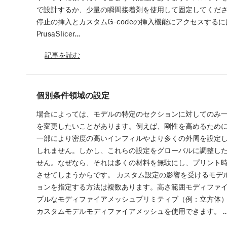
で設計するか、少量の瞬間接着剤を使用して固定してくださ
停止の挿入とカスタムG-codeの挿入機能にアクセスするに
PrusaSlicer…
記事を読む
個別条件領域の設定
場合によっては、モデルの特定のセクションに対してのみ
を変更したいことがあります。例えば、剛性を高めるため
一部により密度の高いインフィルやより多くの外周を設定
しれません。しかし、これらの設定をグローバルに調整し
せん。なぜなら、それは多くの材料を無駄にし、プリント
させてしまうからです。 カスタム設定の影響を受けるモデ
ョンを指定する方法は複数あります。高さ範囲モディファ
プルなモディファイアメッシュプリミティブ（例：立方体
カスタムモデルモディファイアメッシュを使用できます。 