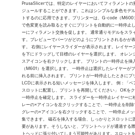
PrusaSlicerでは、特定のレイヤーにおいてフィラメント
ジュールすることができます。これはシンプルな多色モデ
トするのに応用できます。プリンターは、G-code（M60
で色変更を読み取るとすぐにプリントを自動的に一時停止
ーにフィラメント交換を促します。 通常通りモデルをスラ
す。プレビューでパーツがどのようにプリントされるかが
す。 右側にレイヤースライダーが表示されます。レイヤー
を下にドラッグして目標のレイヤーを選択します。 オレン
スアイコンを右クリックします。 プリントの一時停止を挿
（M601）を選択します。 一時停止は選択したレイヤーが
れる前に挿入されます。 プリントが一時停止したときにプ
LCDに表示される短いメッセージを挿入します。 例：「ベ
スロットに配置し、プリントを再開してください」 OKを
一時停止を確定します。 スライダーを一時停止レイヤーに
レーの×アイコンを左クリックすることで、一時停止を削除
グレーの×アイコンを右クリックすることで、一時停止メッ
集できます。 磁石を挿入する場合、しっかりとスロットに
要があります。そうしないと、プリントヘッドが通過する
トヘッドに張り付いてしまう可能性があります。スロット