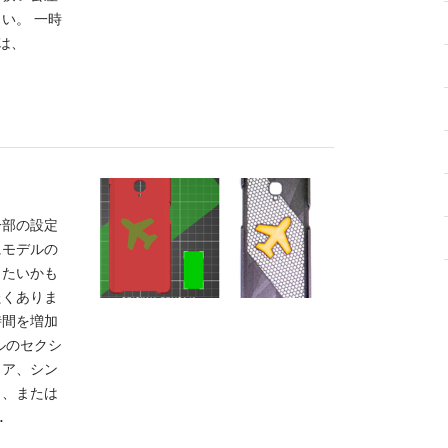
い。 一時
は、
一部の設定
にモデルの
したいかも
たくありま
時間を増加
ルのセクシ
イア、シン
）、または
…