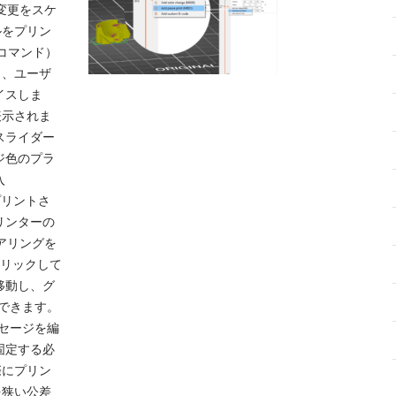
の変更をスケ
ルをプリン
0コマンド）
し、ユーザ
イスしま
表示されま
スライダー
ジ色のプラ
入
プリントさ
リンターの
アリングを
クリックして
移動し、グ
できます。
セージを編
固定する必
際にプリン
を狭い公差