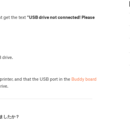
t get the text
"USB drive not connected! Please
 drive.
printer, and that the USB port in the
Buddy board
rive.
ましたか？