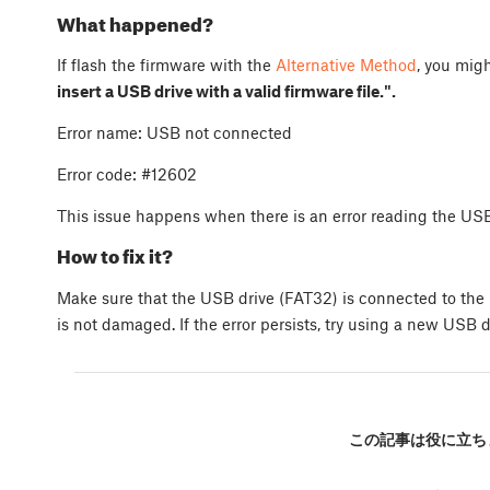
What happened?
If flash the firmware with the
Alternative Method
, you migh
insert a USB drive with a valid firmware file.".
Error name: USB not connected
Error code: #12602
This issue happens when there is an error reading the USB
How to fix it?
Make sure that the USB drive (FAT32) is connected to the 
is not damaged. If the error persists, try using a new USB d
この記事は役に立ち