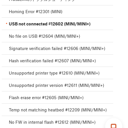
Homing Error #12301 (MINI)
USB not connected #12602 (MINI/MINI+)
No file on USB #12604 (MINI/MINI+)
Signature verification failed #12606 (MINI/MINI+)
Hash verification failed #12607 (MINI/MINI+)
Unsupported printer type #12610 (MINI/MINI+)
Unsupported printer version #12611 (MINI/MINI+)
Flash erase error #12605 (MINI/MINI+)
Temp not matching heatbed #12209 (MINI/MINI+)
No FW in internal flash #12612 (MINI/MINI+)