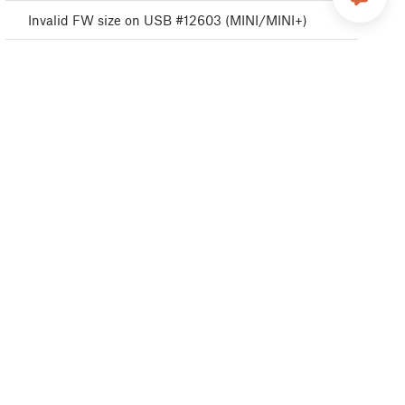
Invalid FW size on USB #12603 (MINI/MINI+)
File system error #12613 (MINI/MINI+)
Unsupported BBF version #12614 (MINI/MINI+)
Tangled filament
Emergency stop #12510 (MINI)
接続認証の失敗
Connect Registration Failed #12401 (MINI)
Blue Screen of Death (BSOD) #31538 (CORE One)
#35538 (CORE One L) #36538 (CORE One INDX)
#26538 (MK4S) #13538 (MK4) #27538 (MK3.9S)
#17538 (XL) #21538 (MK3.9) #28538 (MK3.5S)
#23538 (MK3.5) #12538 (MINI)