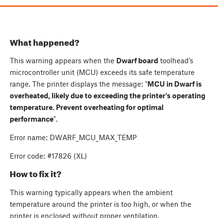
What happened?
This warning appears when the
Dwarf board
toolhead’s
microcontroller unit (MCU) exceeds its safe temperature
range. The printer displays the message: "
MCU in Dwarf is
overheated, likely due to exceeding the printer's operating
temperature. Prevent overheating for optimal
performance
".
Error name: DWARF_MCU_MAX_TEMP
Error code: #17826 (XL)
How to fix it?
This warning typically appears when the ambient
temperature around the printer is too high, or when the
printer is enclosed without proper ventilation.