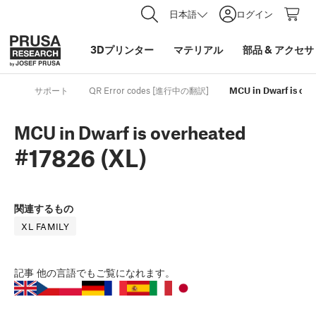
日本語
ログイン
3Dプリンター
マテリアル
部品
&
アクセサ
サポート
QR Error codes [進行中の翻訳]
MCU in Dwarf is ove
MCU in Dwarf is overheated
#17826 (XL)
関連するもの
XL FAMILY
記事
他の言語でもご覧になれます。