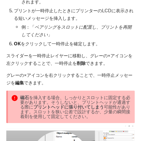
されます。
プリントが一時停止したときにプリンターのLCDに表示され
る短いメッセージを挿入します。
例：「
ベアリングをスロットに配置し、プリントを再開
してください
」
OK
をクリックして一時停止を確定します。
スライダーを一時停止レイヤーに移動し、グレーの×アイコンを
左クリックすることで、一時停止を
削除
できます。
グレーの×アイコンを右クリックすることで、一時停止メッセー
ジを
編集
できます。
磁石
を挿入する場合、しっかりとスロットに固定する必
要があります。そうしないと、プリントヘッドが通過す
る際に
プリントヘッドに張り付いてしまう
可能性があり
ます。スロットを狭い公差で設計するか、少量の瞬間接
着剤を使用して固定してください。