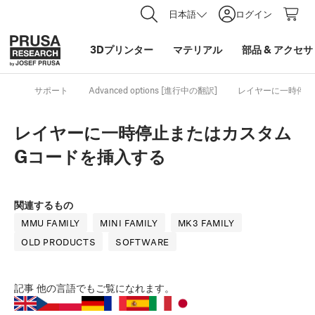
日本語
ログイン
3Dプリンター
マテリアル
部品
&
アクセサ
サポート
Advanced options [進行中の翻訳]
レイヤーに一時停止
レイヤーに一時停止またはカスタム
Gコードを挿入する
関連するもの
MMU FAMILY
MINI FAMILY
MK3 FAMILY
OLD PRODUCTS
SOFTWARE
記事
他の言語でもご覧になれます。