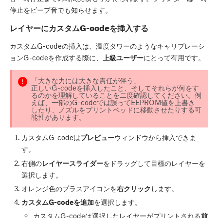
停止をビープ音でも知らせます。
レイヤーにカスタムG-codeを挿入する
カスタムG-codeの挿入は、温度タワーのようなキャリブレーシ
ョンG-codeを作成する際に、
上級ユーザー
にとって有用です。
「大きな力には大きな責任が伴う」
正しいG-codeを挿入したこと、そしてそれらが何をす
るのかを理解していることを二度確認してください。例
えば、一部のG-codeでは誤ってEEPROM値を上書き
したり、ノズルをプリントベッドに移動させたりする可
能性があります。
カスタムG-codeは
プレビュー
ウィンドウから挿入できま
す。
右側の
レイヤースライダー
をドラッグして目標のレイヤーを
選択します。
オレンジ色のプラスアイコンを
右クリック
します。
カスタムG-codeを追加
を選択します。
カスタムG-codeは選択したレイヤーがプリントされる
前