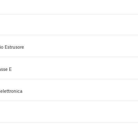
o Estrusore
asse E
elettronica