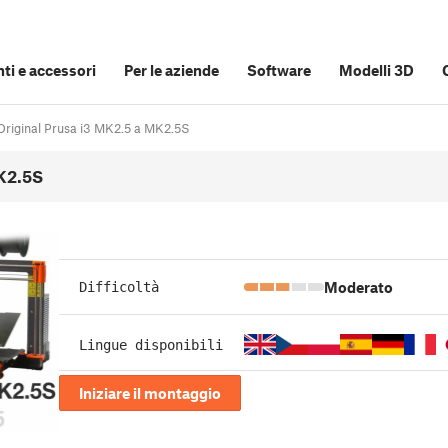
i e accessori
Per le aziende
Software
Modelli 3D
riginal Prusa i3 MK2.5 a MK2.5S
K2.5S
Moderato
Difficoltà
Lingue disponibili
Iniziare il montaggio