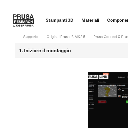
Stampanti 3D
Materiali
Component
Supporto
Original Prusa i3 MK2.5
Prusa Connect & Pru
1. Iniziare il montaggio