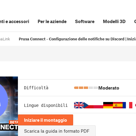
i e accessori
Per le aziende
Software
Modelli 3D
saLink
Prusa Connect - Configurazione delle notifiche su Discord | Iniz
Moderato
Difficoltà
Lingue disponibili
Iniziare il montaggio
Scarica la guida in formato PDF