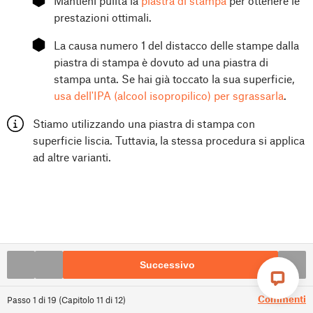
Mantieni pulita la
piastra di stampa
per ottenere le
prestazioni ottimali.
⬢
La causa numero 1 del distacco delle stampe dalla
piastra di stampa è dovuto ad una piastra di
stampa unta. Se hai già toccato la sua superficie,
usa dell'IPA (alcool isopropilico) per sgrassarla
.
Stiamo utilizzando una piastra di stampa con
superficie liscia. Tuttavia, la stessa procedura si applica
ad altre varianti.
Successivo
Commenti
Passo
1
di
19
(
Capitolo
11
di
12
)