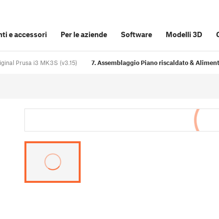
i e accessori
Per le aziende
Software
Modelli 3D
iginal Prusa i3 MK3S (v3.15)
7. Assemblaggio Piano riscaldato & Alimenta