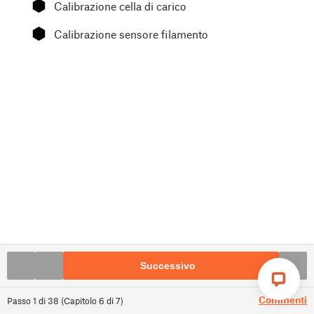
⬢
Calibrazione cella di carico
⬢
Calibrazione sensore filamento
Successivo
Commenti
Passo
1
di
38
(
Capitolo
6
di
7
)