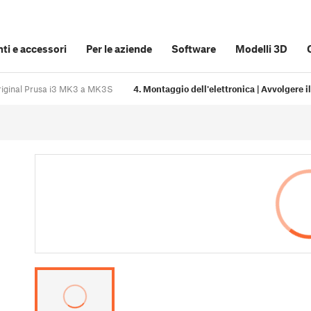
i e accessori
Per le aziende
Software
Modelli 3D
iginal Prusa i3 MK3 a MK3S
4. Montaggio dell'elettronica | Avvolgere i