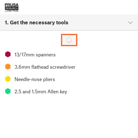
1. Get the necessary tools
⬢
13/17mm spanners
⬢
3.6mm flathead screwdriver
⬢
Needle-nose pliers
⬢
2.5 and 1.5mm Allen key