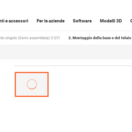
i e accessori
Per le aziende
Software
Modelli 3D
nto singolo (Semi-assemblata) (1.07)
2. Montaggio della base e del telaio 