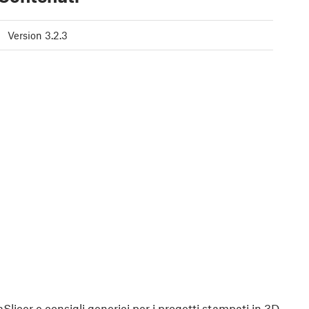
Version 3.2.3
aSlicer e consigli generici per i progetti stampati in 3D.