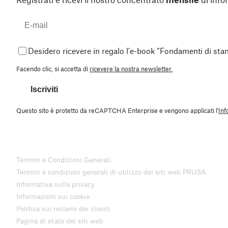
Desidero ricevere in regalo l'e-book “Fondamenti di st
Facendo clic, si accetta di
ricevere la nostra newsletter.
Iscriviti
Questo sito è protetto da reCAPTCHA Enterprise e vengono applicati l'
Inf
Termini e Condizioni Generali
Termini e condizioni generali di utilizzo dei siti web PRUSA
Informativa sulla privacy
Informazioni sui cookie
Politica sui reclami dei clienti
Pagina di stato dei siti web