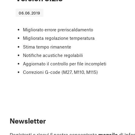
06.06.2019
Migliorato errore preriscaldamento
Migliorata regolazione temperatura
Stima tempo rimanente
Notifiche acustiche regolabili
Aggiornato il controllo per file incompleti
Correzioni G-code (M27, M110, M115)
Newsletter
Registrati e ricevi il nostro concentrato
mensile
di info