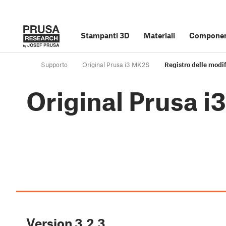
Stampanti 3D
Materiali
Component
Supporto
Original Prusa i3 MK2S
Registro delle modi
Original Prusa i
Version
3.2.3