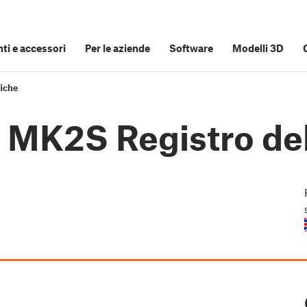
i e accessori
Per le aziende
Software
Modelli 3D
fiche
3 MK2S Registro de