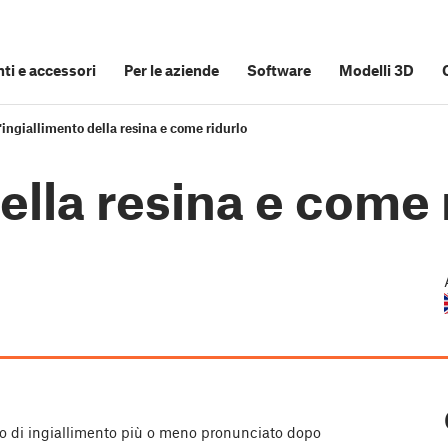
i e accessori
Per le aziende
Software
Modelli 3D
'ingiallimento della resina e come ridurlo
ella resina e come 
to di ingiallimento più o meno pronunciato dopo