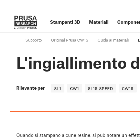
Stampanti 3D
Materiali
Component
Supporto
Original Prusa CW1S
Guida ai materiali
L
L'ingiallimento d
Rilevante per
SL1
CW1
SL1S SPEED
CW1S
Quando si stampano alcune resine, si può notare un effet