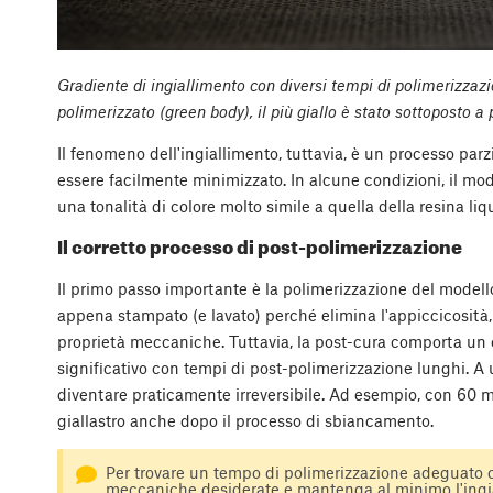
Gradiente di ingiallimento con diversi tempi di polimerizzaz
polimerizzato (green body), il più giallo è stato sottoposto
Il fenomeno dell'ingiallimento, tuttavia, è un processo parz
essere facilmente minimizzato. In alcune condizioni, il mo
una tonalità di colore molto simile a quella della resina liq
Il corretto processo di post-polimerizzazione
Il primo passo importante è la polimerizzazione del model
appena stampato (e lavato) perché elimina l'appiccicosità, r
proprietà meccaniche. Tuttavia, la post-cura comporta un 
significativo con tempi di post-polimerizzazione lunghi. A u
diventare praticamente irreversibile. Ad esempio, con 60 mi
giallastro anche dopo il processo di sbiancamento.
Per trovare un tempo di polimerizzazione adeguato c
meccaniche desiderate e mantenga al minimo l'ingi