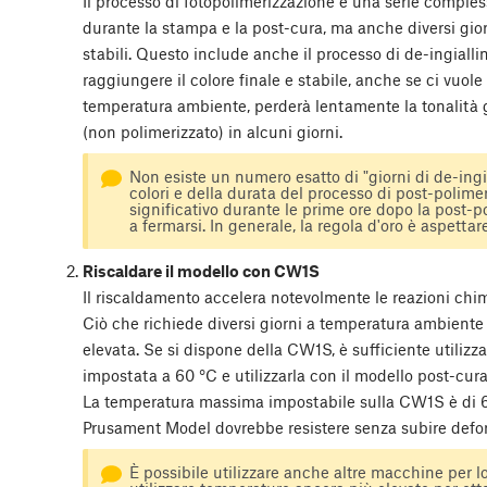
Il processo di fotopolimerizzazione è una serie comples
durante la stampa e la post-cura, ma anche diversi gi
stabili. Questo include anche il processo di de-ingiall
raggiungere il colore finale e stabile, anche se ci vuole
temperatura ambiente, perderà lentamente la tonalità gi
(non polimerizzato) in alcuni giorni.
Non esiste un numero esatto di "giorni di de-ing
colori e della durata del processo di post-polime
significativo durante le prime ore dopo la post-p
a fermarsi. In generale, la regola d'oro è aspettare
Riscaldare il modello con CW1S
Il riscaldamento accelera notevolmente le reazioni chi
Ciò che richiede diversi giorni a temperatura ambiente
elevata. Se si dispone della CW1S, è sufficiente utilizz
impostata a 60 °C e utilizzarla con il modello post-cura
La temperatura massima impostabile sulla CW1S è di 60 
Prusament Model dovrebbe resistere senza subire defo
È possibile utilizzare anche altre macchine per lo