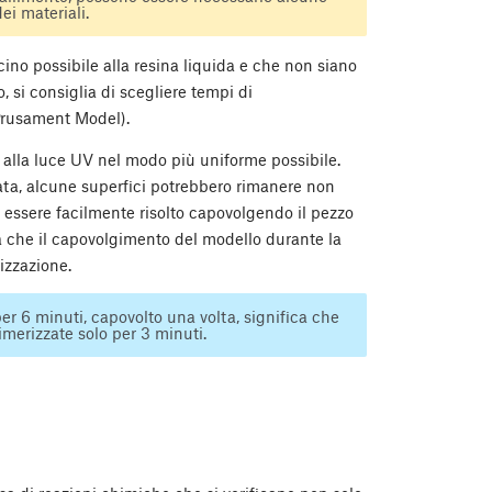
ei materiali.
icino possibile alla resina liquida e che non siano
 si consiglia di scegliere tempi di
 Prusament Model).
a alla luce UV nel modo più uniforme possibile.
ta, alcune superfici potrebbero rimanere non
 essere facilmente risolto capovolgendo il pezzo
a che il capovolgimento del modello durante la
izzazione.
r 6 minuti, capovolto una volta, significa che
imerizzate solo per 3 minuti.