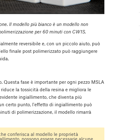
ione. Il modello più bianco è un modello non
 a polimerizzazione per 60 minuti con CW1S.
ialmente reversibile e, con un piccolo aiuto, può
dello finale post polimerizzato può raggiungere
uida.
lo. Questa fase è importante per ogni pezzo MSLA
iduce la tossicità della resina e migliora le
evidente ingiallimento, che diventa più
n certo punto, l'effetto di ingiallimento può
nuti di polimerizzazione, il modello rimarrà
he conferisca al modello le proprietà
allimento, possono essere necessarie alcune