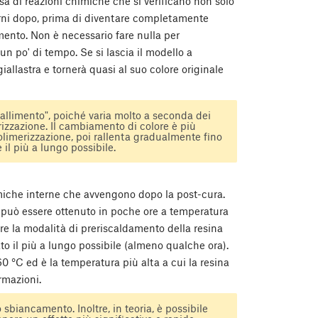
sa di reazioni chimiche che si verificano non solo
orni dopo, prima di diventare completamente
imento. Non è necessario fare nulla per
 un po' di tempo. Se si lascia il modello a
allastra e tornerà quasi al suo colore originale
iallimento", poiché varia molto a seconda dei
rizzazione. Il cambiamento di colore è più
olimerizzazione, poi rallenta gradualmente fino
 il più a lungo possibile.
miche interne che avvengono dopo la post-cura.
 può essere ottenuto in poche ore a temperatura
are la modalità di preriscaldamento della resina
to il più a lungo possibile (almeno qualche ora).
°C ed è la temperatura più alta a cui la resina
rmazioni.
 sbiancamento. Inoltre, in teoria, è possibile