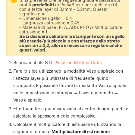
Si fa presente che la seguente guida è basata sui
profili
predefiniti
di PrusaSlicer per ugelli da 0.4,
con altezza layer di 0.1mm - 0.2mm. Questo
significa che:
- Dimensione ugello = 0.4
- Larghezza estrusione = 0.45
- Materiali di base (PLA, ABS, PETG) Moltiplicatore
estrusione = 1
Se si desidera calibrare la stampante con un ugello
più grande/più piccolo o con altezze dello strato
superiori a 0,2, allora è necessario regolare anche
questi valori.
Scaricare il file STL
Precision Method Cube
.
Fare lo slice utilizzando la modalità Vaso a spirale con
l'altezza layer più utilizzata di frequente, quindi
stamparlo. È possibile trovare la modalità Vaso a spirale
nelle Impostazioni di stampa → Layer e perimetri →
Vaso a spirale.
Effettuare tre o più misurazioni al centro di ogni parete e
calcolare lo spessore medio complessivo.
Calcolare il moltiplicatore di estrusione utilizzando la
seguente formula:
Moltiplicatore di estrusione =