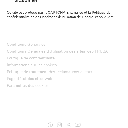
S'abonner
Ce site est protégé par reCAPTCHA Enterprise et la
Politique de
confidentialité
et les
Conditions d'utilisation
de Google s'appliquent.
Conditions Générales
Conditions Générales d'Utilisation des sites web PRUSA
Politique de confidentialité
Informations sur les cookies
Politique de traitement des réclamations clients
Page d'état des sites web
Paramètres des cookies