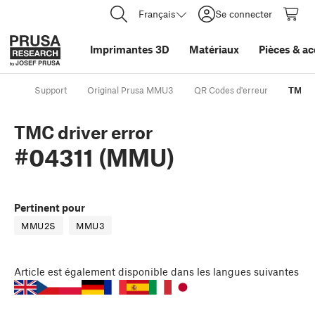
Français
Se connecter
Imprimantes 3D
Matériaux
Pièces
&
ac
Support
Original Prusa MMU3
QR Codes d'erreur
TMC d
TMC driver error
#04311 (MMU)
Pertinent pour
MMU2S
MMU3
Article
est également disponible dans les langues suivantes