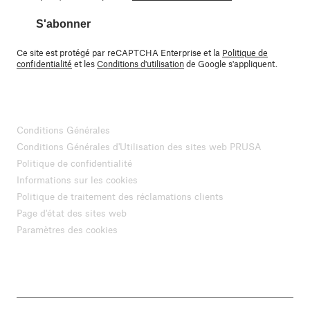
S'abonner
Ce site est protégé par reCAPTCHA Enterprise et la
Politique de
confidentialité
et les
Conditions d'utilisation
de Google s'appliquent.
Conditions Générales
Conditions Générales d'Utilisation des sites web PRUSA
Politique de confidentialité
Informations sur les cookies
Politique de traitement des réclamations clients
Page d'état des sites web
Paramètres des cookies