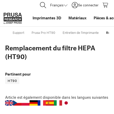
Français
Se connecter
Imprimantes 3D
Matériaux
Pièces
&
ac
Support
Prusa Pro HT90
Entretien de l'imprimante
Remp
Remplacement du filtre HEPA
(HT90)
Pertinent pour
HT90
Article
est également disponible dans les langues suivantes